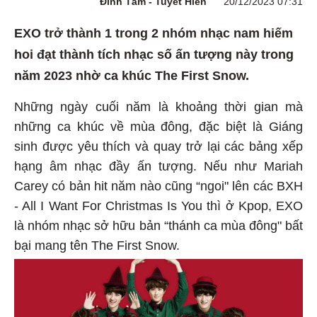
Đình Tâm - Tuyết Hiền
20/12/2023 07:31
EXO trở thành 1 trong 2 nhóm nhạc nam hiếm
hoi đạt thành tích nhạc số ấn tượng này trong
năm 2023 nhờ ca khúc The First Snow.
Những ngày cuối năm là khoảng thời gian mà
những ca khúc về mùa đông, đặc biệt là Giáng
sinh được yêu thích và quay trở lại các bảng xếp
hạng âm nhạc đầy ấn tượng. Nếu như Mariah
Carey có bản hit năm nào cũng “ngoi" lên các BXH
- All I Want For Christmas Is You thì ở Kpop, EXO
là nhóm nhạc sở hữu bản “thánh ca mùa đông" bất
bại mang tên The First Snow.