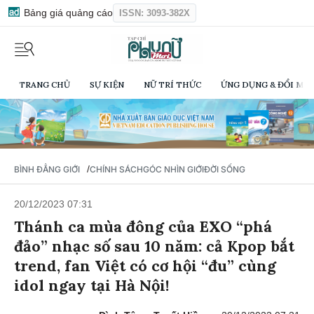
Bảng giá quảng cáo
ISSN: 3093-382X
TRANG CHỦ
SỰ KIỆN
NỮ TRÍ THỨC
ỨNG DỤNG & ĐỔI MỚI
/
BÌNH ĐẲNG GIỚI
CHÍNH SÁCH
GÓC NHÌN GIỚI
ĐỜI SỐNG
20/12/2023 07:31
Thánh ca mùa đông của EXO “phá
đảo” nhạc số sau 10 năm: cả Kpop bắt
trend, fan Việt có cơ hội “đu” cùng
idol ngay tại Hà Nội!