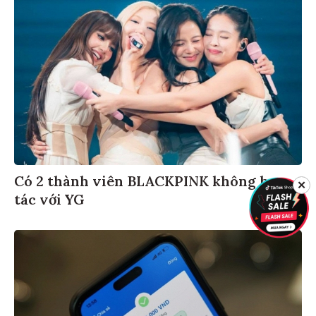
Có 2 thành viên BLACKPINK không hợp
✕
tác với YG