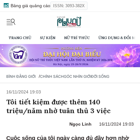
Bảng giá quảng cáo
ISSN: 3093-382X
TRANG CHỦ
SỰ KIỆN
NỮ TRÍ THỨC
ỨNG DỤNG & ĐỔI MỚI
/
BÌNH ĐẲNG GIỚI
CHÍNH SÁCH
GÓC NHÌN GIỚI
ĐỜI SỐNG
16/11/2024 19:03
Tôi tiết kiệm được thêm 140
triệu/năm nhờ tuân thủ 3 việc
Ngọc Linh
16/11/2024 19:03
Cuộc sống của tôi ngày càng đủ đầy hơn nhờ