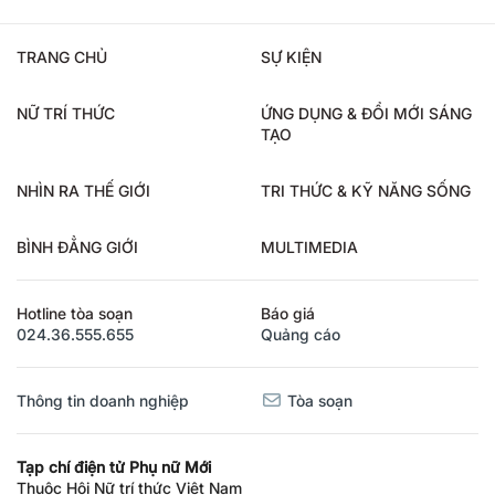
TRANG CHỦ
SỰ KIỆN
NỮ TRÍ THỨC
ỨNG DỤNG & ĐỔI MỚI SÁNG
TẠO
NHÌN RA THẾ GIỚI
TRI THỨC & KỸ NĂNG SỐNG
BÌNH ĐẲNG GIỚI
MULTIMEDIA
Hotline tòa soạn
Báo giá
024.36.555.655
Quảng cáo
Thông tin doanh nghiệp
Tòa soạn
Tạp chí điện tử Phụ nữ Mới
Thuộc Hội Nữ trí thức Việt Nam