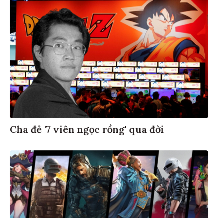
Cha đẻ '7 viên ngọc rồng' qua đời