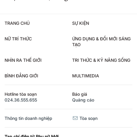
TRANG CHỦ
SỰ KIỆN
NỮ TRÍ THỨC
ỨNG DỤNG & ĐỔI MỚI SÁNG
TẠO
NHÌN RA THẾ GIỚI
TRI THỨC & KỸ NĂNG SỐNG
BÌNH ĐẲNG GIỚI
MULTIMEDIA
Hotline tòa soạn
Báo giá
024.36.555.655
Quảng cáo
Thông tin doanh nghiệp
Tòa soạn
Tạp chí điện tử Phụ nữ Mới