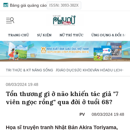
Bảng giá quảng cáo
ISSN: 3093-382X
TRANG CHỦ
SỰ KIỆN
NỮ TRÍ THỨC
ỨNG DỤNG & ĐỔI MỚI
/
TRI THỨC & KỸ NĂNG SỐNG
GIÁO DỤC
SỨC KHỎE
VĂN HÓA
DU LỊCH- Ẩ
08/03/2024 19:48
Tổn thương gì ở não khiến tác giả "7
viên ngọc rồng" qua đời ở tuổi 68?
PV
08/03/2024 19:48
Họa sĩ truyện tranh Nhật Bản Akira Toriyama,