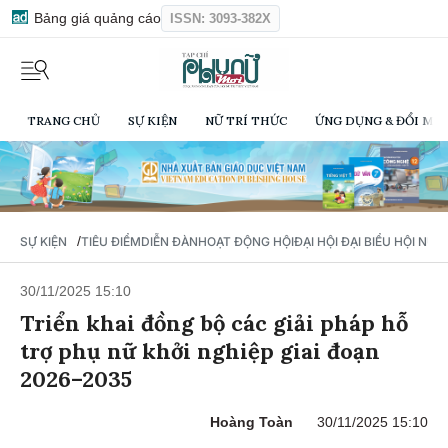
Bảng giá quảng cáo
ISSN: 3093-382X
TRANG CHỦ
SỰ KIỆN
NỮ TRÍ THỨC
ỨNG DỤNG & ĐỔI MỚI
/
SỰ KIỆN
TIÊU ĐIỂM
DIỄN ĐÀN
HOẠT ĐỘNG HỘI
ĐẠI HỘI ĐẠI BIỂU HỘI NỮ 
30/11/2025 15:10
Triển khai đồng bộ các giải pháp hỗ
trợ phụ nữ khởi nghiệp giai đoạn
2026–2035
Hoàng Toàn
30/11/2025 15:10