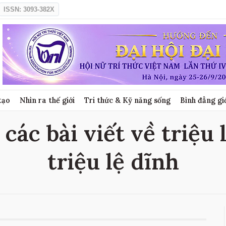
ISSN: 3093-382X
tạo
Nhìn ra thế giới
Tri thức & Kỹ năng sống
Bình đẳng gi
 các bài viết về triệu 
triệu lệ dĩnh