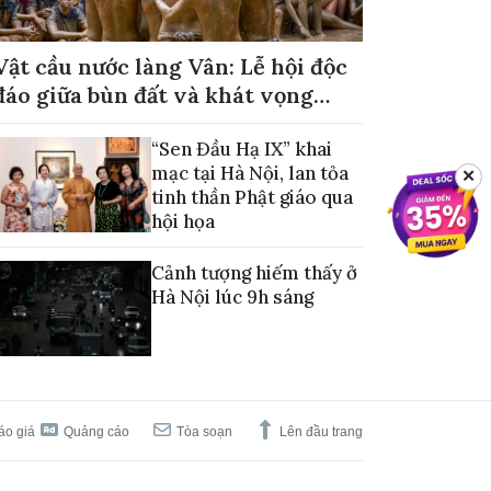
Vật cầu nước làng Vân: Lễ hội độc
đáo giữa bùn đất và khát vọng
mùa màng no đủ
“Sen Đầu Hạ IX” khai
mạc tại Hà Nội, lan tỏa
✕
tinh thần Phật giáo qua
hội họa
Cảnh tượng hiếm thấy ở
Hà Nội lúc 9h sáng
áo giá
Quảng cáo
Tòa soạn
Lên đầu trang