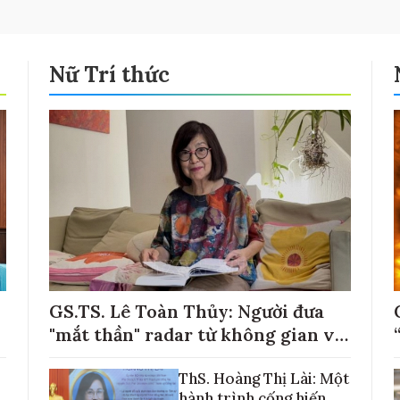
Nữ Trí thức
GS.TS. Lê Toàn Thủy: Người đưa
"mắt thần" radar từ không gian về
với những cánh đồng lúa Việt Nam
ThS. Hoàng Thị Lài: Một
hành trình cống hiến,