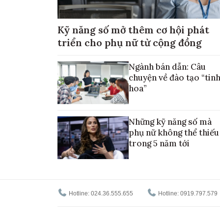
Kỹ năng số mở thêm cơ hội phát
triển cho phụ nữ từ cộng đồng
Ngành bán dẫn: Câu
chuyện về đào tạo “tin
hoa”
Những kỹ năng số mà
phụ nữ không thể thiếu
trong 5 năm tới
Hotline: 024.36.555.655
Hotline: 0919.797.579