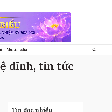
ới
Multimedia
lệ dĩnh, tin tức
Tin đọc nhiều