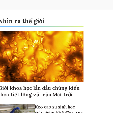
Nhìn ra thế giới
Giới khoa học lần đầu chứng kiến
“họa tiết lông vũ” của Mặt trời
Kẹo cao su sinh học
giúp giảm tới 93% virus