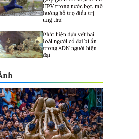
HPV trong nước bọt, mở
hướng hỗ trợ điều trị
ung thư
Phát hiện dấu vết hai
loài người cổ đại bí ẩn
trong ADN người hiện
đại
Ảnh