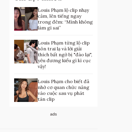
Louis Phạm lộ clip nhạy
cảm, lên tiếng ngay
trong đêm: “Mình không
làm gì sai”
Louis Phạm từng lộ clip
hôn trai lạ và lời giải
thích bất ngờ bị "đào lại",
yêu đương kiểu gì kì cục
vậy!
Louis Phạm cho biết đã
nhờ cơ quan chức năng
vào cuộc sau vụ phát
tán clip
ads