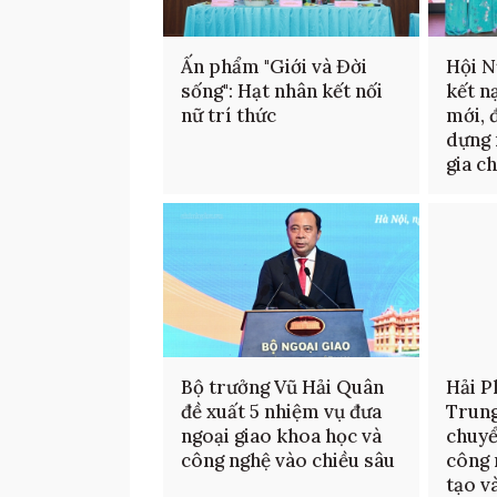
Ấn phẩm "Giới và Đời
Hội N
sống": Hạt nhân kết nối
kết n
nữ trí thức
mới, 
dựng 
gia c
Bộ trưởng Vũ Hải Quân
Hải P
đề xuất 5 nhiệm vụ đưa
Trun
ngoại giao khoa học và
chuyể
công nghệ vào chiều sâu
công 
tạo v