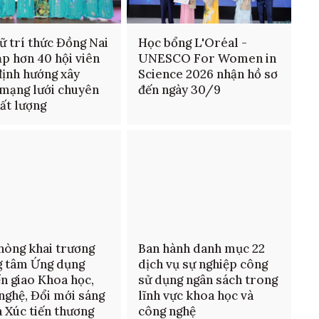
ữ trí thức Đồng Nai
Học bổng L'Oréal -
ạp hơn 40 hội viên
UNESCO For Women in
định hướng xây
Science 2026 nhận hồ sơ
mạng lưới chuyên
đến ngày 30/9
hất lượng
hòng khai trương
Ban hành danh mục 22
g tâm Ứng dụng
dịch vụ sự nghiệp công
n giao Khoa học,
sử dụng ngân sách trong
nghệ, Đổi mới sáng
lĩnh vực khoa học và
à Xúc tiến thương
công nghệ