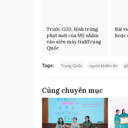
Trước G20, lệnh trừng
Bài v
phạt mới của Mỹ nhắm
hoặc 
vào siêu máy tínhTrung
Quốc
Tags:
Trung Quốc
người khiếm thị
g
Cùng chuyên mục