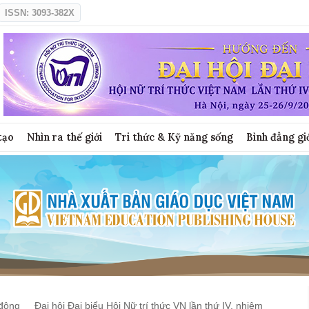
ISSN: 3093-382X
tạo
Nhìn ra thế giới
Tri thức & Kỹ năng sống
Bình đẳng gi
động
Đại hội Đại biểu Hội Nữ trí thức VN lần thứ IV, nhiệm