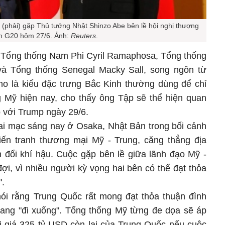
(phải) gặp Thủ tướng Nhật Shinzo Abe bên lề hội nghị thượng
h G20 hôm 27/6. Ảnh:
Reuters
.
 Tổng thống Nam Phi Cyril Ramaphosa, Tổng thống
 và Tổng thống Senegal Macky Sall, song ngôn từ
o là kiểu đặc trưng Bắc Kinh thường dùng để chỉ
g Mỹ hiện nay, cho thấy ông Tập sẽ thể hiện quan
 với Trump ngày 29/6.
ai mạc sáng nay ở Osaka, Nhật Bản trong bối cảnh
iến tranh thương mại Mỹ - Trung, căng thẳng địa
ến đổi khí hậu. Cuộc gặp bên lề giữa lãnh đạo Mỹ -
ợi, vì nhiều người kỳ vọng hai bên có thể đạt thỏa
".
ói rằng Trung Quốc rất mong đạt thỏa thuận đình
 đang "đi xuống". Tổng thống Mỹ từng đe dọa sẽ áp
rị giá 325 tỷ USD còn lại của Trung Quốc nếu cuộc