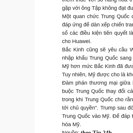
gặp với ông Tập không đạt đ
Một quan chức Trung Quốc c
đáp ứng để dàn xếp chiến tra
số các điều kiện tiên quyết
cho Huawei.
Bắc Kinh cũng sẽ yêu cầu W
nhập khẩu Trung Quốc sang
Mỹ hơn mức Bắc Kinh đã đưa 
Tuy nhiên, Mỹ được cho là kh
Đàm phán thương mại giữa M
buộc Trung Quốc thay đổi cá
trong khi Trung Quốc cho rằ
tới chủ quyền". Trump sau đ
Trung Quốc vào Mỹ. Để đáp t
hóa Mỹ.
theo Tin 24h
Nguồn: