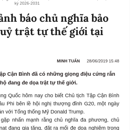
kỳ 2026-2031
ảnh báo chủ nghĩa bảo
ỷ trật tự thế giới tại
MINH TUẤN
28/06/2019 15:48
 Tập Cận Bình đã có những giọng điệu cứng rắn
hộ đang đe dọa trật tự thế giới.
rung Quốc hôm nay cho biết Chủ tịch Tập Cận Bình
u Phi bên lề hội nghị thượng đỉnh G20, một ngày
uận với Tổng thống Mỹ Donald Trump.
c gặp nhấn mạnh rằng chủ nghĩa đa phương, chủ
nạt đang gia tăng, đặt ra mối đe dọa nghiêm trọng