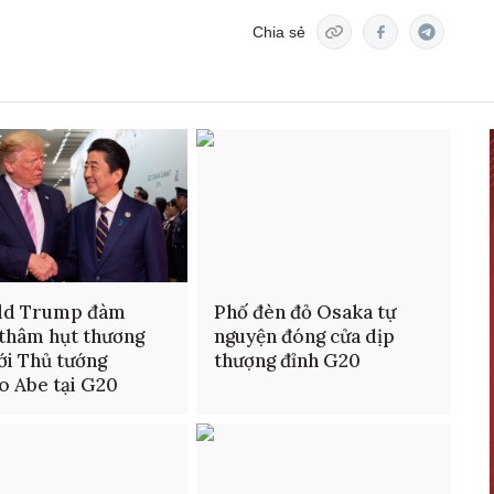
Chia sẻ
ld Trump đàm
Phố đèn đỏ Osaka tự
thâm hụt thương
nguyện đóng cửa dịp
ới Thủ tướng
thượng đỉnh G20
o Abe tại G20