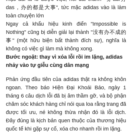
das，办的都是大事", tức mặc adidas vào là làm
toàn chuyện lớn
Ngay cả khẩu hiệu kinh điển "Impossible is
Nothing" cũng bị diễn giải lại thành "没有办不成的
事" (một hữu biện bất thành đích sự), nghĩa là
không có việc gì làm mà không xong.
Bước ngoặt: thay vì xóa lỗi rồi im lặng, adidas
nhảy vào tự giễu cùng dân mạng
Phản ứng đầu tiên của adidas thật ra không khôn
ngoan. Theo báo Hiện Đại Khoái Báo, ngày 1
tháng 6 câu dịch lỗi đã bị âm thầm gỡ, và bộ phận
chăm sóc khách hàng chỉ nói qua loa rằng trang đã
được tối ưu, né không thừa nhận đó là lỗi dịch.
Đây đúng là kịch bản quen thuộc của thương hiệu
quốc tế khi gặp sự cố, xóa cho nhanh rồi im lặng.