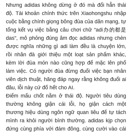
Nhưng adidas không dừng ở đó mà đổi hẳn thái
độ. Tài khoản chính thức trên Xiaohongshu nhập
cuộc bằng chính giọng bông đùa của dân mạng, tự
tổng kết vụ việc bằng câu chơi chữ "adi办的都是
das", mô phỏng đúng âm đọc adidas nhưng chèn
được nghĩa những gì adi làm đều là chuyện lớn,
rồi nhân đà giới thiệu một loạt sản phẩm khác,
kèm lời đùa món nào cũng hợp để mặc lên phố
làm việc. Có người đùa đừng đuổi việc bạn nhân
viên dịch thuật, hãng đáp ngay rằng không đuổi ai
đâu, lỗi này cứ đổ hết cho AI.
Điểm mấu chốt nằm ở thái độ. Người tiêu dùng
thường không giận cái lỗi, họ giận cách một
thương hiệu dùng ngôn ngữ quan liêu để tự tách
mình ra khỏi người bình thường. adidas kịp chọn
đứng cùng phía với đám đông, cùng cười vào cái