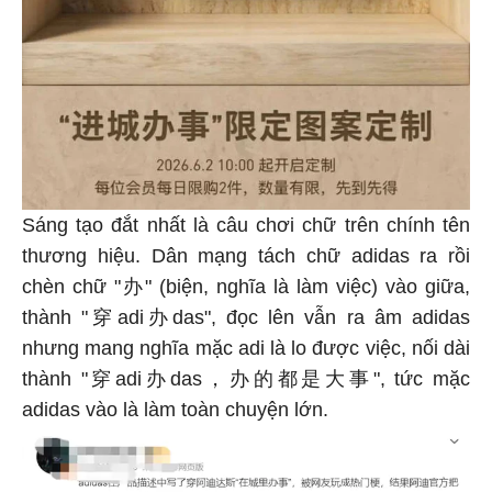
Sáng tạo đắt nhất là câu chơi chữ trên chính tên
thương hiệu. Dân mạng tách chữ adidas ra rồi
chèn chữ "办" (biện, nghĩa là làm việc) vào giữa,
thành "穿adi办das", đọc lên vẫn ra âm adidas
nhưng mang nghĩa mặc adi là lo được việc, nối dài
thành "穿adi办das，办的都是大事", tức mặc
adidas vào là làm toàn chuyện lớn.