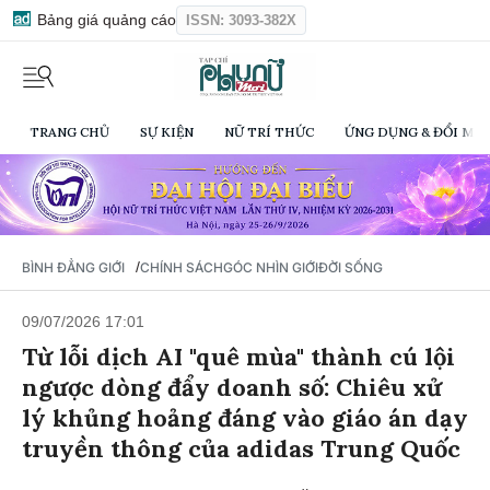
Bảng giá quảng cáo
ISSN: 3093-382X
TRANG CHỦ
SỰ KIỆN
NỮ TRÍ THỨC
ỨNG DỤNG & ĐỔI MỚI
/
BÌNH ĐẲNG GIỚI
CHÍNH SÁCH
GÓC NHÌN GIỚI
ĐỜI SỐNG
09/07/2026 17:01
Từ lỗi dịch AI "quê mùa" thành cú lội
ngược dòng đẩy doanh số: Chiêu xử
lý khủng hoảng đáng vào giáo án dạy
truyền thông của adidas Trung Quốc