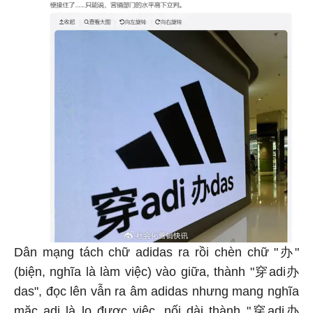
Dân mạng tách chữ adidas ra rồi chèn chữ "办"
(biện, nghĩa là làm việc) vào giữa, thành "穿adi办
das", đọc lên vẫn ra âm adidas nhưng mang nghĩa
mặc adi là lo được việc, nối dài thành "穿adi办