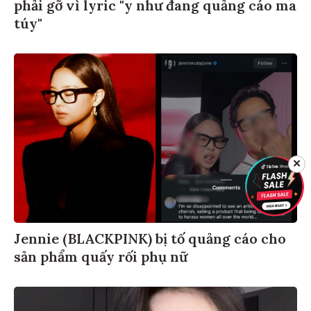
phải gỡ vì lyric "y như đang quảng cáo ma
túy"
✕
Jennie (BLACKPINK) bị tố quảng cáo cho
sản phẩm quấy rối phụ nữ