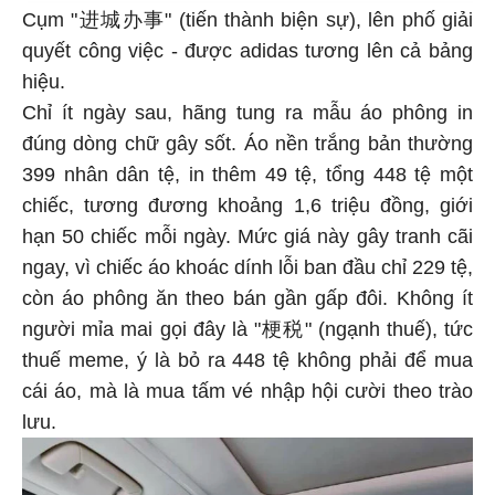
Cụm "进城办事" (tiến thành biện sự), lên phố giải
quyết công việc - được adidas tương lên cả bảng
hiệu.
Chỉ ít ngày sau, hãng tung ra mẫu áo phông in
đúng dòng chữ gây sốt. Áo nền trắng bản thường
399 nhân dân tệ, in thêm 49 tệ, tổng 448 tệ một
chiếc, tương đương khoảng 1,6 triệu đồng, giới
hạn 50 chiếc mỗi ngày. Mức giá này gây tranh cãi
ngay, vì chiếc áo khoác dính lỗi ban đầu chỉ 229 tệ,
còn áo phông ăn theo bán gần gấp đôi. Không ít
người mỉa mai gọi đây là "梗税" (ngạnh thuế), tức
thuế meme, ý là bỏ ra 448 tệ không phải để mua
cái áo, mà là mua tấm vé nhập hội cười theo trào
lưu.