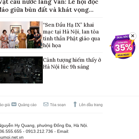
Vật cầu nước làng Vân: Lễ hội độc
đáo giữa bùn đất và khát vọng
mùa màng no đủ
“Sen Đầu Hạ IX” khai
mạc tại Hà Nội, lan tỏa
✕
tinh thần Phật giáo qua
hội họa
Cảnh tượng hiếm thấy ở
Hà Nội lúc 9h sáng
áo giá
Quảng cáo
Tòa soạn
Lên đầu trang
Nguyễn Hy Quang, phường Đống Đa, Hà Nội.
.36.555.655 - 0913.212.736 - Email:
umoi.net.vn