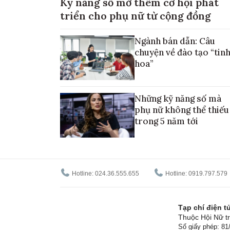
Kỹ năng số mở thêm cơ hội phát
triển cho phụ nữ từ cộng đồng
Ngành bán dẫn: Câu
chuyện về đào tạo “tin
hoa”
Những kỹ năng số mà
phụ nữ không thể thiếu
trong 5 năm tới
Hotline: 024.36.555.655
Hotline: 0919.797.579
Tạp chí điện 
Thuộc Hội Nữ tr
Số giấy phép: 8