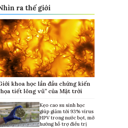
Nhìn ra thế giới
Giới khoa học lần đầu chứng kiến
“họa tiết lông vũ” của Mặt trời
Kẹo cao su sinh học
giúp giảm tới 93% virus
HPV trong nước bọt, mở
hướng hỗ trợ điều trị