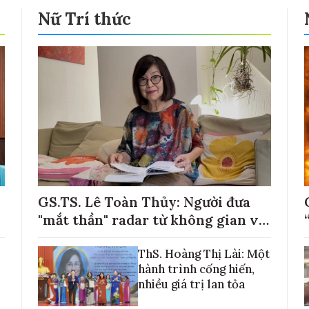
Nữ Trí thức
GS.TS. Lê Toàn Thủy: Người đưa
"mắt thần" radar từ không gian về
với những cánh đồng lúa Việt Nam
ThS. Hoàng Thị Lài: Một
hành trình cống hiến,
nhiều giá trị lan tỏa