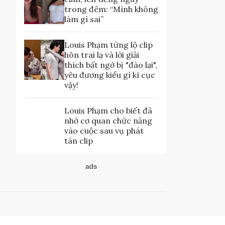
trong đêm: “Mình không
làm gì sai”
Louis Phạm từng lộ clip
hôn trai lạ và lời giải
thích bất ngờ bị "đào lại",
yêu đương kiểu gì kì cục
vậy!
Louis Phạm cho biết đã
nhờ cơ quan chức năng
vào cuộc sau vụ phát
tán clip
ads