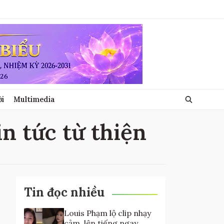
ới
Multimedia
tin tức từ thiện
Tin đọc nhiều
Louis Phạm lộ clip nhạy
cảm, lên tiếng ngay