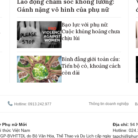
Lao động chăm sóc không lương:
Gánh nặng vô hình của phụ nữ
Bạo lực với phụ nữ:
h
Cuộc khủng hoảng chưa
chịu lùi
Bình đẳng giới toàn cầu:
Tiến bộ có, khoảng cách
còn dài
Thông tin doanh nghiệp
Hotline: 0913.242.977
B
tử Phụ nữ Mới
Địa chỉ:
94 
í thức Việt Nam
Hotline: 024
1/GP-BVHTTDL do Bộ Văn Hóa, Thể Thao và Du Lịch cấp ngày
tapchi@phun