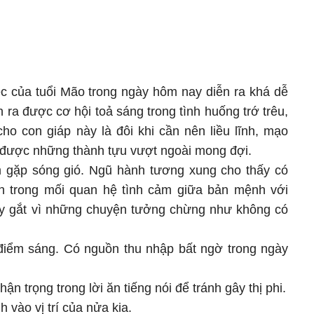
ệc của tuổi Mão trong ngày hôm nay diễn ra khá dễ
ra được cơ hội toả sáng trong tình huống trớ trêu,
ho con giáp này là đôi khi cần nên liều lĩnh, mạo
i được những thành tựu vượt ngoài mong đợi.
m gặp sóng gió. Ngũ hành tương xung cho thấy có
ẫn trong mối quan hệ tình cảm giữa bản mệnh với
ay gắt vì những chuyện tưởng chừng như không có
ó điểm sáng. Có nguồn thu nhập bất ngờ trong ngày
ận trọng trong lời ăn tiếng nói để tránh gây thị phi.
 vào vị trí của nửa kia.