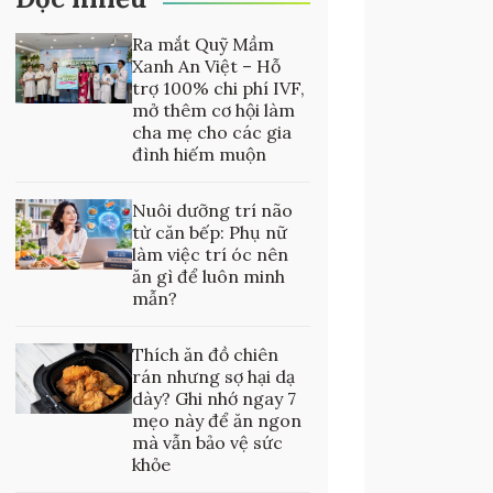
Ra mắt Quỹ Mầm
Xanh An Việt – Hỗ
trợ 100% chi phí IVF,
mở thêm cơ hội làm
cha mẹ cho các gia
đình hiếm muộn
Nuôi dưỡng trí não
từ căn bếp: Phụ nữ
làm việc trí óc nên
ăn gì để luôn minh
mẫn?
Thích ăn đồ chiên
rán nhưng sợ hại dạ
dày? Ghi nhớ ngay 7
mẹo này để ăn ngon
mà vẫn bảo vệ sức
khỏe