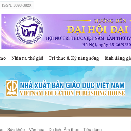
ISSN: 3093-382X
tạo
Nhìn ra thế giới
Tri thức & Kỹ năng sống
Bình đẳng gi
ục
Sức khỏe
Văn hóa
Du lịch- Ẩm thực
Tiêu dùng