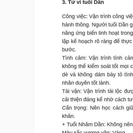
3. Tử vi tuổi Dần
Công việc: Vận trình công vi
hành thông. Người tuổi Dần 
năng ứng biến linh hoạt tron
lập kế hoạch rõ ràng để thự
bước.
Tình cảm: Vận trình tình cả
không thể kiểm soát tốt mọi
dè và không dám bày tỏ tìn
nhân duyên tốt lành.
Tài vận: Vận trình tài lộc 
cải thiện đáng kể nhờ cách t
Cẩn trọng: Nên học cách giữ
khăn.
+ Tuổi Nhâm Dần: Không nên 
Màu sắc vượng vận: Vàng