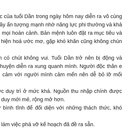
ệc của tuổi Dần trong ngày hôm nay diễn ra vô cùng
gây ấn tượng mạnh nhờ năng lực phi thường và khả
g mọi hoàn cảnh. Bản mệnh luôn đặt ra mục tiêu và
c hiện hoá ước mơ, gặp khó khăn cũng không chùn
m có chút không vui. Tuổi Dần trở nên bị động và
 chuyện diễn ra xung quanh mình. Người độc thân e
h cảm với người mình cảm mến nên dễ bỏ lỡ mối
được duy trì ở mức khá. Nguồn thu nhập chính được
ư duy mới mẻ, rộng mở hơn.
 bình tĩnh để đối diện với những thách thức, khó
làm việc phá vỡ kế hoạch đã đề ra sẵn.