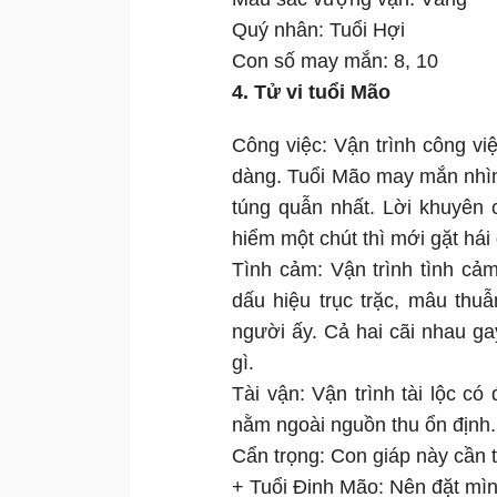
Quý nhân: Tuổi Hợi
Con số may mắn: 8, 10
4. Tử vi tuổi Mão
Công việc: Vận trình công vi
dàng. Tuổi Mão may mắn nhìn 
túng quẫn nhất. Lời khuyên c
hiểm một chút thì mới gặt há
Tình cảm: Vận trình tình cả
dấu hiệu trục trặc, mâu thu
người ấy. Cả hai cãi nhau g
gì.
Tài vận: Vận trình tài lộc c
nằm ngoài nguồn thu ổn định.
Cẩn trọng: Con giáp này cần th
+ Tuổi Đinh Mão: Nên đặt mình