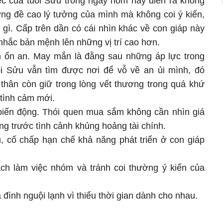
iệc của tuổi Sửu trong ngày hôm nay diễn ra không
ng đề cao lý tưởng của mình mà không coi ý kiến,
gì. Cấp trên dần có cái nhìn khác về con giáp này
 nhắc bản mệnh lên những vị trí cao hơn.
m ổn an. May mắn là đằng sau những áp lực trong
ổi Sửu vẫn tìm được nơi để vỗ về an ủi mình, đó
 thân còn giữ trong lòng vết thương trong quá khứ
tình cảm mới.
ó biến động. Thói quen mua sắm không cần nhìn giá
ng trước tình cảnh khủng hoảng tài chính.
ủ, cố chấp hạn chế khả năng phát triển ở con giáp
ch làm việc nhóm và tránh coi thường ý kiến của
đình nguội lạnh vì thiếu thời gian dành cho nhau.