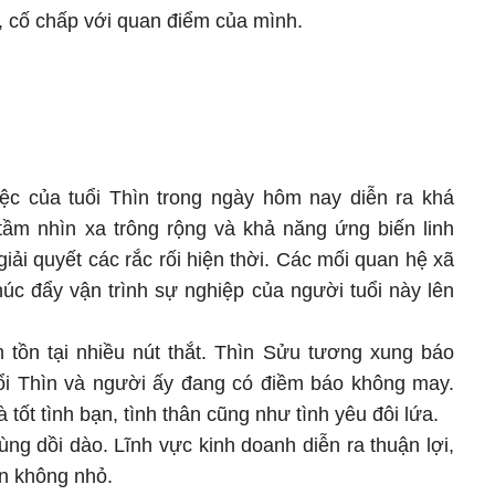
, cố chấp với quan điểm của mình.
iệc của tuổi Thìn trong ngày hôm nay diễn ra khá
 tầm nhìn xa trông rộng và khả năng ứng biến linh
ải quyết các rắc rối hiện thời. Các mối quan hệ xã
húc đẩy vận trình sự nghiệp của người tuổi này lên
m tồn tại nhiều nút thắt. Thìn Sửu tương xung báo
uổi Thìn và người ấy đang có điềm báo không may.
ốt tình bạn, tình thân cũng như tình yêu đôi lứa.
cùng dồi dào. Lĩnh vực kinh doanh diễn ra thuận lợi,
ền không nhỏ.