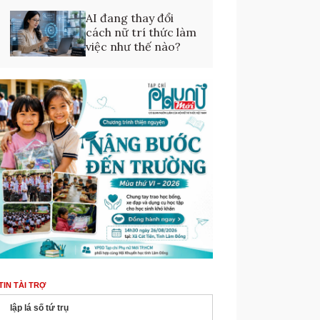
AI đang thay đổi
cách nữ trí thức làm
việc như thế nào?
TIN TÀI TRỢ
lập lá số tứ trụ