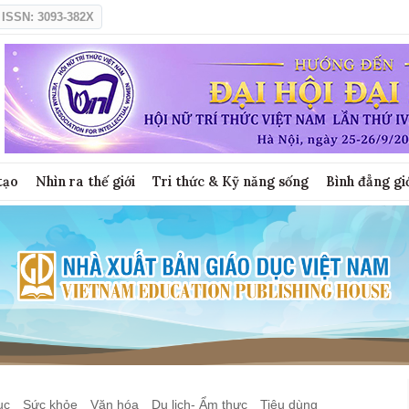
ISSN: 3093-382X
tạo
Nhìn ra thế giới
Tri thức & Kỹ năng sống
Bình đẳng gi
ục
Sức khỏe
Văn hóa
Du lịch- Ẩm thực
Tiêu dùng