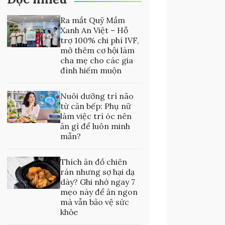
Ra mắt Quỹ Mầm
Xanh An Việt – Hỗ
trợ 100% chi phí IVF,
mở thêm cơ hội làm
cha mẹ cho các gia
đình hiếm muộn
Nuôi dưỡng trí não
từ căn bếp: Phụ nữ
làm việc trí óc nên
ăn gì để luôn minh
mẫn?
Thích ăn đồ chiên
rán nhưng sợ hại dạ
dày? Ghi nhớ ngay 7
mẹo này để ăn ngon
mà vẫn bảo vệ sức
khỏe