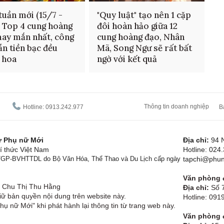
 tuần mới (15/7 -
"Quy luật" tạo nên 1 cặp
: Top 4 cung hoàng
đôi hoàn hảo giữa 12
ay mắn nhất, công
cung hoàng đạo, Nhân
lẫn tiền bạc đều
Mã, Song Ngư sẽ rất bất
 hoa
ngờ với kết quả
Thông tin doanh nghiệp
Hotline: 0913.242.977
B
tử Phụ nữ Mới
Địa chỉ:
94 
í thức Việt Nam
Hotline: 024
1/GP-BVHTTDL do Bộ Văn Hóa, Thể Thao và Du Lịch cấp ngày
tapchi@phun
Văn phòng đ
Chu Thị Thu Hằng
Địa chỉ:
Số 7
ữ bản quyền nội dung trên website này.
Hotline: 09
hụ nữ Mới" khi phát hành lại thông tin từ trang web này.
Văn phòng đ