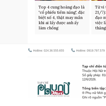
Top 4 cung hoàng đạo là
Tử vi
"cổ phiếu tiềm năng", đặc
21/7)
biệt số 4, thật may mắn
đạo m
khi ai lấy được anh ấy
việc 
làm chồng
thăng
Hotline: 024.36.555.655
Hotline: 0919.797.579
Tạp chí điện 
Thuộc Hội Nữ tr
Số giấy phép: 8
12/6/2026.
Tổng biên tập:
® Phụ nữ Mới gi
Ghi rõ nguồn "P