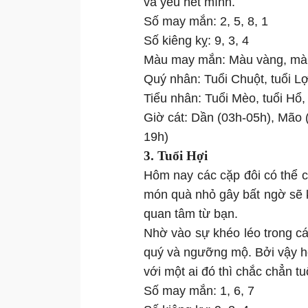
và yêu hết mình.
Số may mắn: 2, 5, 8, 1
Số kiêng kỵ: 9, 3, 4
Màu may mắn: Màu vàng, màu
Quý nhân: Tuổi Chuột, tuổi Lợn
Tiểu nhân: Tuổi Mèo, tuổi Hổ,
Giờ cát: Dần (03h-05h), Mão 
19h)
3. Tuổi Hợi
Hôm nay các cặp đôi có thể 
món quà nhỏ gây bất ngờ sẽ 
quan tâm từ bạn.
Nhờ vào sự khéo léo trong cá
quý và ngưỡng mộ. Bởi vậy họ 
với một ai đó thì chắc chẳn t
Số may mắn: 1, 6, 7