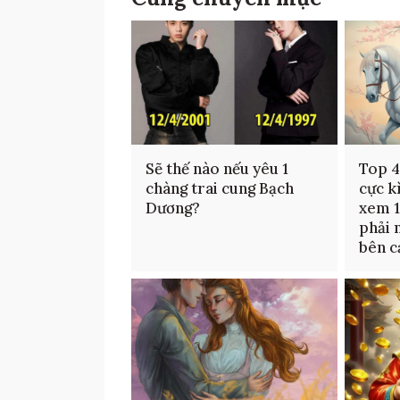
Sẽ thế nào nếu yêu 1
Top 4
chàng trai cung Bạch
cực k
Dương?
xem 1
phải 
bên c