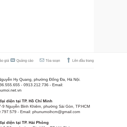
áo giá
Quảng cáo
Tòa soạn
Lên đầu trang
Nguyễn Hy Quang, phường Đống Đa, Hà Nội.
.36.555.655 - 0913.212.736 - Email:
umoi.net.vn
ại diện tại TP. Hồ Chí Minh
-9 Nguyễn Bỉnh Khiêm, phường Sài Gòn, TP.HCM
19.797.579 - Email: phunumoihcm@gmail.com
ại diện tại TP. Hải Phòng