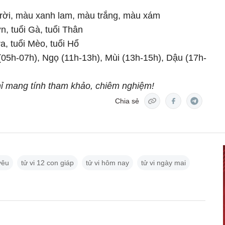
rời, màu xanh lam, màu trắng, màu xám
n, tuổi Gà, tuổi Thân
a, tuổi Mèo, tuổi Hổ
(05h-07h), Ngọ (11h-13h), Mùi (13h-15h), Dậu (17h-
chỉ mang tính tham khảo, chiêm nghiệm!
Chia sẻ
 yêu
tử vi 12 con giáp
tử vi hôm nay
tử vi ngày mai