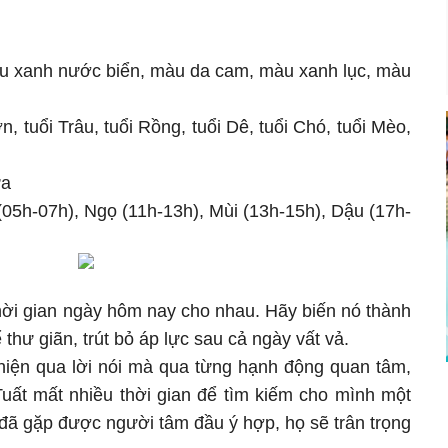
 xanh nước biển, màu da cam, màu xanh lục, màu
, tuổi Trâu, tuổi Rồng, tuổi Dê, tuổi Chó, tuổi Mèo,
ựa
(05h-07h), Ngọ (11h-13h), Mùi (13h-15h), Dậu (17h-
hời gian ngày hôm nay cho nhau. Hãy biến nó thành
thư giãn, trút bỏ áp lực sau cả ngày vất vả.
ể hiện qua lời nói mà qua từng hạnh động quan tâm,
uất mất nhiều thời gian để tìm kiếm cho mình một
i đã gặp được người tâm đầu ý hợp, họ sẽ trân trọng