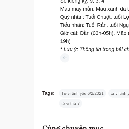
Số kiêng kỵ: 9, 3, 4
Màu may mắn: Màu xanh da t
Quý nhân: Tuổi Chuột, tuổi Lợ
Tiểu nhân: Tuổi Rắn, tuổi Ngự
Giờ cát: Dần (03h-05h), Mão 
19h)
* Lưu ý: Thông tin trong bài 
Tags:
Tử vi tình yêu 6/2/2021
tử vi tình
tử vi thứ 7
Cùng chuyên mục