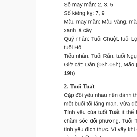
Số may mắn: 2, 3, 5
Số kiêng kỵ: 7, 9
Màu may mắn: Màu vàng, màu
xanh lá cây
Quý nhân: Tuổi Chuột, tuổi Lợn
tuổi Hổ
Tiểu nhân: Tuổi Rắn, tuổi Ng
Giờ cát: Dần (03h-05h), Mão 
19h)
2. Tuổi Tuất
Cặp đôi yêu nhau nên dành t
một buổi tối lãng mạn. Vừa để 
Tình yêu của tuổi Tuất ít th
chăm sóc đối phương. Tuổi T
tình yêu đích thực. Vì vậy kh