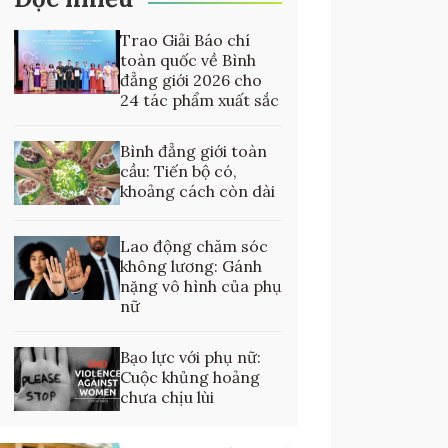
Trao Giải Báo chí
toàn quốc về Bình
đẳng giới 2026 cho
24 tác phẩm xuất sắc
Bình đẳng giới toàn
cầu: Tiến bộ có,
khoảng cách còn dài
Lao động chăm sóc
không lương: Gánh
nặng vô hình của phụ
nữ
Bạo lực với phụ nữ:
Cuộc khủng hoảng
chưa chịu lùi