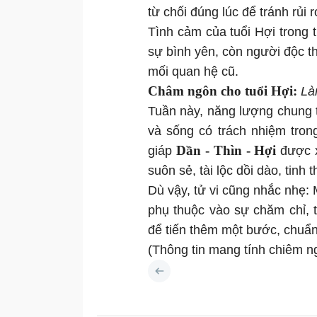
từ chối đúng lúc để tránh rủi r
Tình cảm của tuổi Hợi trong 
sự bình yên, còn người độc th
mối quan hệ cũ.
Châm ngôn cho tuổi Hợi:
Là
Tuần này, năng lượng chung 
và sống có trách nhiệm tron
Dần - Thìn - Hợi
giáp
được x
suôn sẻ, tài lộc dồi dào, tinh
Dù vậy, tử vi cũng nhắc nhẹ: 
phụ thuộc vào sự chăm chỉ, t
để tiến thêm một bước, chuẩn
(Thông tin mang tính chiêm n