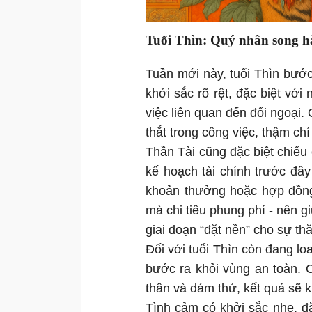
Tuổi Thìn: Quý nhân song hà
Tuần mới này, tuổi Thìn bước 
khởi sắc rõ rệt, đặc biệt vớ
việc liên quan đến đối ngoại.
thắt trong công việc, thậm ch
Thần Tài cũng đặc biệt chiếu 
kế hoạch tài chính trước đây
khoản thưởng hoặc hợp đồng 
mà chi tiêu phung phí - nên g
giai đoạn “đặt nền” cho sự thă
Đối với tuổi Thìn còn đang lo
bước ra khỏi vùng an toàn. 
thân và dám thử, kết quả sẽ 
Tình cảm có khởi sắc nhẹ, đ