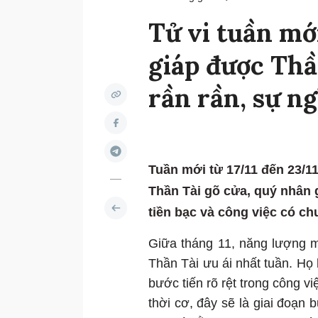
Tử vi tuần mới
giáp được Thần
rần rần, sự n
Tuần mới từ 17/11 đến 23/1
Thần Tài gõ cửa, quý nhân 
tiền bạc và công việc có chu
Giữa tháng 11, năng lượng m
Thần Tài ưu ái nhất tuần. Họ
bước tiến rõ rệt trong công v
thời cơ, đây sẽ là giai đoạn