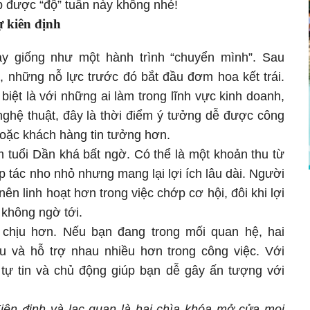
p được “độ” tuần này không nhé!
ự kiên định
ày giống như một hành trình “chuyển mình”. Sau
, những nỗ lực trước đó bắt đầu đơm hoa kết trái.
 biệt là với những ai làm trong lĩnh vực kinh doanh,
nghệ thuật, đây là thời điểm ý tưởng dễ được công
oặc khách hàng tin tưởng hơn.
m tuổi Dần khá bất ngờ. Có thể là một khoản thu từ
 tác nho nhỏ nhưng mang lại lợi ích lâu dài. Người
ên linh hoạt hơn trong việc chớp cơ hội, đôi khi lợi
không ngờ tới.
chịu hơn. Nếu bạn đang trong mối quan hệ, hai
u và hỗ trợ nhau nhiều hơn trong công việc. Với
tự tin và chủ động giúp bạn dễ gây ấn tượng với
iên định và lạc quan là hai chìa khóa mở cửa mọi