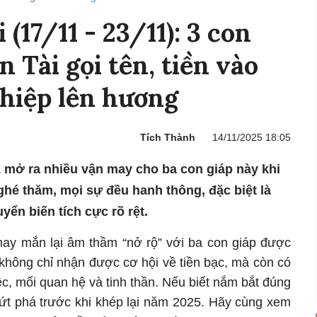
 (17/11 - 23/11): 3 con
 Tài gọi tên, tiền vào
ghiệp lên hương
Tích Thành
14/11/2025 18:05
1 mở ra nhiều vận may cho ba con giáp này khi
ghé thăm, mọi sự đều hanh thông, đặc biệt là
yển biến tích cực rõ rệt.
ay mắn lại âm thầm “nở rộ” với ba con giáp được
 không chỉ nhận được cơ hội về tiền bạc, mà còn có
iệc, mối quan hệ và tinh thần. Nếu biết nắm bắt đúng
 bứt phá trước khi khép lại năm 2025. Hãy cùng xem