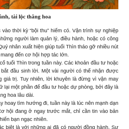
nh, tài lộc thăng hoa
vào thời kỳ “bội thu” hiếm có. Vận trình sự nghiệp
i những người làm quản lý, điều hành, hoặc có công
 Quý nhân xuất hiện giúp tuổi Thìn tháo gỡ nhiều nút
í mang đến cơ hội hợp tác lớn.
cố tuổi Thìn trong tuần này. Các khoản đầu tư hoặc
 bắt đầu sinh lời. Một vài người có thể nhận được
giá trị. Tuy nhiên, lời khuyên là đừng vì vận may
iữ lại một phần để đầu tư hoặc dự phòng, bởi đây là
ng hoa lâu dài.
ay hoay tìm hướng đi, tuần này là lúc nên mạnh dạn
Cơ hội đang ở ngay trước mắt, chỉ cần tin vào bản
khiến bạn ngạc nhiên.
ặc biệt là với những ai đã có người đồng hành. Sự