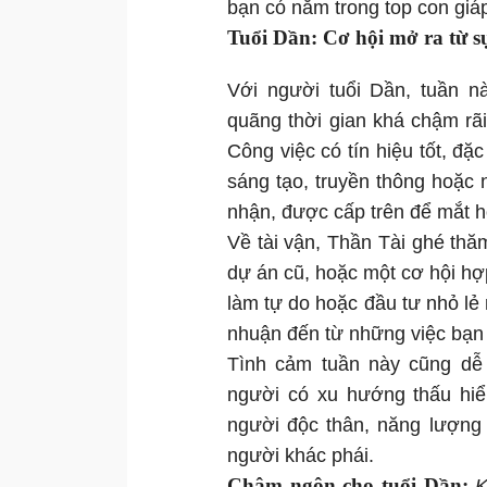
bạn có nằm trong top con giá
Tuổi Dần: Cơ hội mở ra từ s
Với người tuổi Dần, tuần n
quãng thời gian khá chậm rãi
Công việc có tín hiệu tốt, đặc
sáng tạo, truyền thông hoặc 
nhận, được cấp trên để mắt h
Về tài vận, Thần Tài ghé thă
dự án cũ, hoặc một cơ hội hợp
làm tự do hoặc đầu tư nhỏ lẻ n
nhuận đến từ những việc bạn 
Tình cảm tuần này cũng dễ 
người có xu hướng thấu hiể
người độc thân, năng lượng 
người khác phái.
Châm ngôn cho tuổi Dần:
K