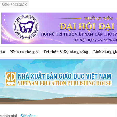
ISSN: 3093-382X
tạo
Nhìn ra thế giới
Tri thức & Kỹ năng sống
Bình đẳng gi
 nhìn giới
Đời sống