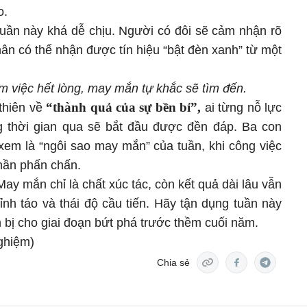
o.
tuần này khá dễ chịu. Người có đôi sẽ cảm nhận rõ
ân có thể nhận được tín hiệu “bật đèn xanh” từ một
m việc hết lòng, may mắn tự khắc sẽ tìm đến.
“thành quả của sự bền bỉ”,
thiên về
ai từng nỗ lực
g thời gian qua sẽ bắt đầu được đền đáp. Ba con
em là “ngôi sao may mắn” của tuần, khi công việc
 thần phấn chấn.
May mắn chỉ là chất xúc tác, còn kết quả dài lâu vẫn
ỉnh táo và thái độ cầu tiến. Hãy tận dụng tuần này
 bị cho giai đoạn bứt phá trước thềm cuối năm.
ghiệm)
Chia sẻ