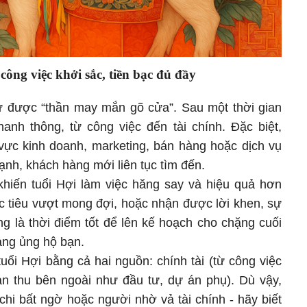
công việc khởi sắc, tiền bạc đủ đầy
ư được “thần may mắn gõ cửa”. Sau một thời gian
hanh thông, từ công việc đến tài chính. Đặc biệt,
 vực kinh doanh, marketing, bán hàng hoặc dịch vụ
ạnh, khách hàng mới liên tục tìm đến.
hiến tuổi Hợi làm việc hăng say và hiệu quả hơn
c tiêu vượt mong đợi, hoặc nhận được lời khen, sự
ng là thời điểm tốt để lên kế hoạch cho chặng cuối
ang ủng hộ bạn.
tuổi Hợi bằng cả hai nguồn: chính tài (từ công việc
oản thu bên ngoài như đầu tư, dự án phụ). Dù vậy,
chi bất ngờ hoặc người nhờ vả tài chính - hãy biết