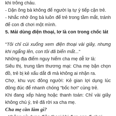
khi trông cháu.
- Dặn ông bà không để người lạ tự ý tiếp cận trẻ.
- Nhắc nhở ông bà luôn để trẻ trong tầm mắt, tránh
để con đi chơi một mình.
5. Mải dùng điện thoại, lơ là con trong chốc lát
"
Tôi chỉ cúi xuống xem điện thoại vài giây, nhưng
khi ngẩng lên, con tôi đã biến mất...
"
Những địa điểm nguy hiểm cha mẹ dễ lơ là:
Siêu thị, trung tâm thương mại: Cha mẹ bận chọn
đồ, trẻ bị kẻ xấu dắt đi mà không ai nhận ra.
Chợ, khu vực đông người: Kẻ gian lợi dụng lúc
đông đúc để nhanh chóng "bốc hơi" cùng trẻ.
Khi đang xếp hàng hoặc thanh toán: Chỉ vài giây
không chú ý, trẻ đã rời xa cha mẹ.
Cha mẹ cần làm gì?
- Không sử dụng điện thoại khi đưa con đi chơi.