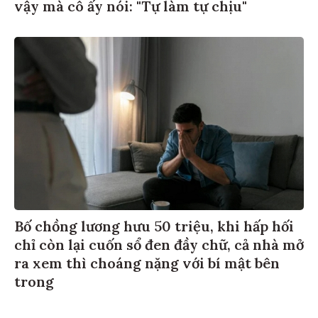
vậy mà cô ấy nói: "Tự làm tự chịu"
Bố chồng lương hưu 50 triệu, khi hấp hối
chỉ còn lại cuốn sổ đen đầy chữ, cả nhà mở
ra xem thì choáng nặng với bí mật bên
trong