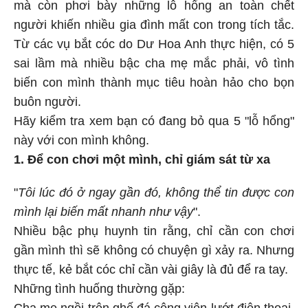
mà còn phơi bày những lỗ hổng an toàn chết
người khiến nhiều gia đình mất con trong tích tắc.
Từ các vụ bắt cóc do Dư Hoa Anh thực hiện, có 5
sai lầm mà nhiều bậc cha mẹ mắc phải, vô tình
biến con mình thành mục tiêu hoàn hảo cho bọn
buôn người.
Hãy kiểm tra xem bạn có đang bỏ qua 5 "lỗ hổng"
này với con mình không.
1. Để con chơi một mình, chỉ giám sát từ xa
"
Tôi lúc đó ở ngay gần đó, không thể tin được con
mình lại biến mất nhanh như vậy
".
Nhiều bậc phụ huynh tin rằng, chỉ cần con chơi
gần mình thì sẽ không có chuyện gì xảy ra. Nhưng
thực tế, kẻ bắt cóc chỉ cần vài giây là đủ để ra tay.
Những tình huống thường gặp:
Cha mẹ ngồi trên ghế đá công viên lướt điện thoại,