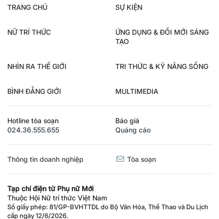
TRANG CHỦ
SỰ KIỆN
NỮ TRÍ THỨC
ỨNG DỤNG & ĐỔI MỚI SÁNG
TẠO
NHÌN RA THẾ GIỚI
TRI THỨC & KỸ NĂNG SỐNG
BÌNH ĐẲNG GIỚI
MULTIMEDIA
Hotline tòa soạn
Báo giá
024.36.555.655
Quảng cáo
Thông tin doanh nghiệp
Tòa soạn
Tạp chí điện tử Phụ nữ Mới
Thuộc Hội Nữ trí thức Việt Nam
Số giấy phép: 81/GP-BVHTTDL do Bộ Văn Hóa, Thể Thao và Du Lịch
cấp ngày 12/6/2026.