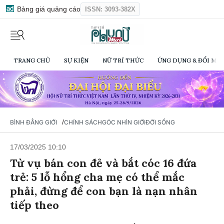
Bảng giá quảng cáo
ISSN: 3093-382X
TRANG CHỦ
SỰ KIỆN
NỮ TRÍ THỨC
ỨNG DỤNG & ĐỔI MỚI
/
BÌNH ĐẲNG GIỚI
CHÍNH SÁCH
GÓC NHÌN GIỚI
ĐỜI SỐNG
17/03/2025 10:10
Từ vụ bán con đẻ và bắt cóc 16 đứa
trẻ: 5 lỗ hổng cha mẹ có thể mắc
phải, đừng để con bạn là nạn nhân
tiếp theo