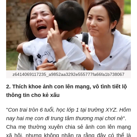
z6414069117235_a9852aa3292e555777fa66fa1b738067
2. Thích khoe ảnh con lên mạng, vô tình tiết lộ
thông tin cho kẻ xấu
"
Con trai tròn 6 tuổi, học lớp 1 tại trường XYZ. Hôm
nay hai mẹ con đi trung tâm thương mại chơi nè
".
Cha mẹ thường xuyên chia sẻ ảnh con lên mạng
xã hội, nhưng không nhận ra rằng đây có thể là