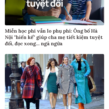
Miễn học phí vẫn lo phụ phí: Ông bố Hà
Nội "hiến kế" giúp cha mẹ tiết kiệm tuyệt
đối, đọc xong... ngã ngửa