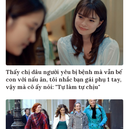
Thấy chị dâu người yêu bị bệnh mà vẫn bế
con với nấu ăn, tôi nhắc bạn gái phụ 1 tay,
vậy mà cô ấy nói: "Tự làm tự chịu"