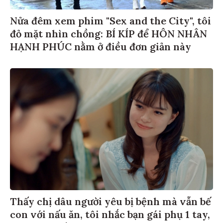
Nửa đêm xem phim "Sex and the City", tôi
đỏ mặt nhìn chồng: BÍ KÍP để HÔN NHÂN
HẠNH PHÚC nằm ở điều đơn giản này
Thấy chị dâu người yêu bị bệnh mà vẫn bế
con với nấu ăn, tôi nhắc bạn gái phụ 1 tay,