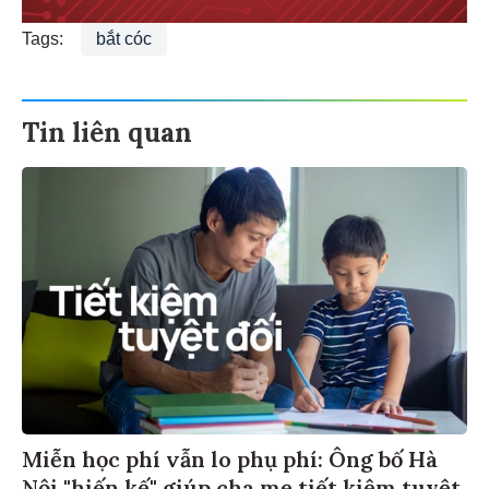
Tags:
bắt cóc
Tin liên quan
Miễn học phí vẫn lo phụ phí: Ông bố Hà
Nội "hiến kế" giúp cha mẹ tiết kiệm tuyệt