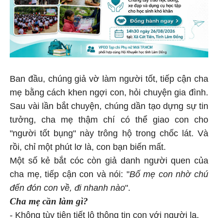
Ban đầu, chúng giả vờ làm người tốt, tiếp cận cha
mẹ bằng cách khen ngợi con, hỏi chuyện gia đình.
Sau vài lần bắt chuyện, chúng dần tạo dựng sự tin
tưởng, cha mẹ thậm chí có thể giao con cho
"người tốt bụng" này trông hộ trong chốc lát. Và
rồi, chỉ một phút lơ là, con bạn biến mất.
Một số kẻ bắt cóc còn giả danh người quen của
cha mẹ, tiếp cận con và nói: "
Bố mẹ con nhờ chú
đến đón con về, đi nhanh nào
".
Cha mẹ cần làm gì?
- Không tùy tiện tiết lộ thông tin con với người lạ.