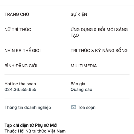
TRANG CHỦ
SỰ KIỆN
NỮ TRÍ THỨC
ỨNG DỤNG & ĐỔI MỚI SÁNG
TẠO
NHÌN RA THẾ GIỚI
TRI THỨC & KỸ NĂNG SỐNG
BÌNH ĐẲNG GIỚI
MULTIMEDIA
Hotline tòa soạn
Báo giá
024.36.555.655
Quảng cáo
Thông tin doanh nghiệp
Tòa soạn
Tạp chí điện tử Phụ nữ Mới
Thuộc Hội Nữ trí thức Việt Nam