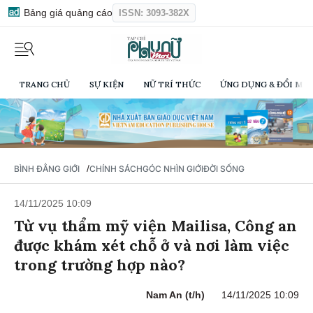
Bảng giá quảng cáo
ISSN: 3093-382X
TRANG CHỦ
SỰ KIỆN
NỮ TRÍ THỨC
ỨNG DỤNG & ĐỔI MỚI
/
BÌNH ĐẲNG GIỚI
CHÍNH SÁCH
GÓC NHÌN GIỚI
ĐỜI SỐNG
14/11/2025 10:09
Từ vụ thẩm mỹ viện Mailisa, Công an
được khám xét chỗ ở và nơi làm việc
trong trường hợp nào?
Nam An (t/h)
14/11/2025 10:09