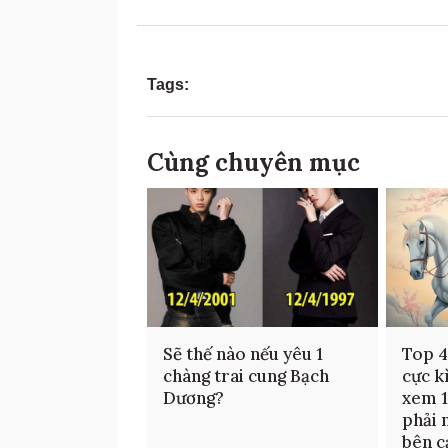
Tags:
Cùng chuyên mục
Sẽ thế nào nếu yêu 1
Top 4
chàng trai cung Bạch
cực k
Dương?
xem 1
phải 
bên c