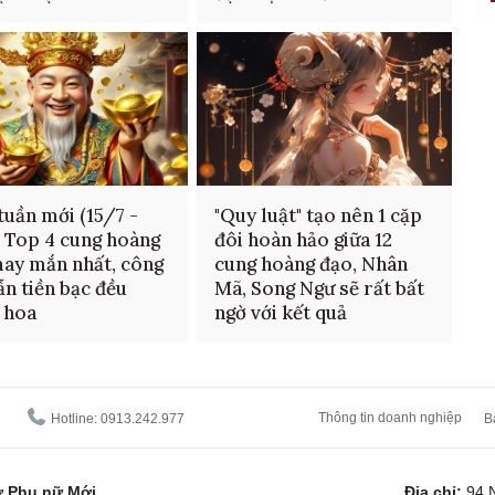
 tuần mới (15/7 -
"Quy luật" tạo nên 1 cặp
: Top 4 cung hoàng
đôi hoàn hảo giữa 12
ay mắn nhất, công
cung hoàng đạo, Nhân
lẫn tiền bạc đều
Mã, Song Ngư sẽ rất bất
 hoa
ngờ với kết quả
Thông tin doanh nghiệp
Hotline: 0913.242.977
B
tử Phụ nữ Mới
Địa chỉ:
94 