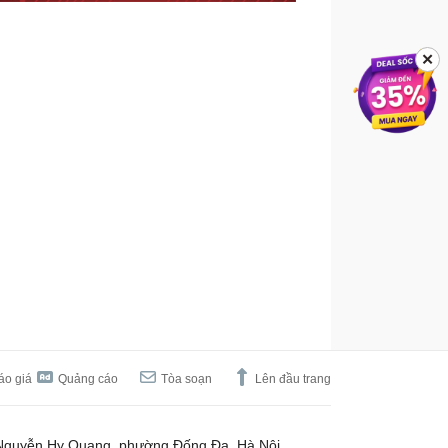
✕
áo giá
Quảng cáo
Tòa soạn
Lên đầu trang
Nguyễn Hy Quang, phường Đống Đa, Hà Nội.