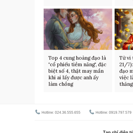
Top 4 cung hoàng đạo là
Tử vi
"cổ phiếu tiềm năng", đặc
21/7)
biệt số 4, thật may mắn
đạo m
khi ai lấy được anh ấy
việc 
làm chồng
thăng
Hotline: 024.36.555.655
Hotline: 0919.797.579
Tạp chí điện 