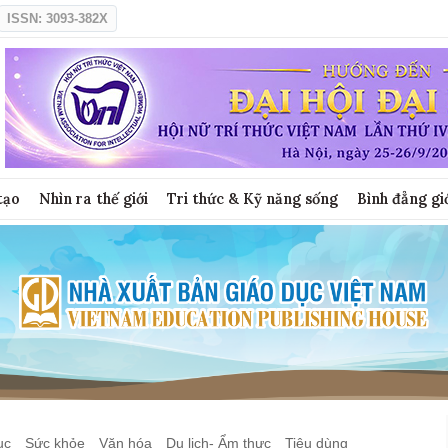
ISSN: 3093-382X
tạo
Nhìn ra thế giới
Tri thức & Kỹ năng sống
Bình đẳng gi
ục
Sức khỏe
Văn hóa
Du lịch- Ẩm thực
Tiêu dùng