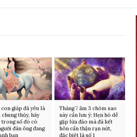
 con giáp đã yêu là
Tháng 7 âm 3 chòm sao
ì chung thủy, hãy
này cần lưu ý: Hẹn hò dễ
 trong số đó có
gặp lừa đảo mà đã kết
người đàn ông đang
hôn cẩn thận rạn nứt,
ạnh bạn
đặc biệt là số 1