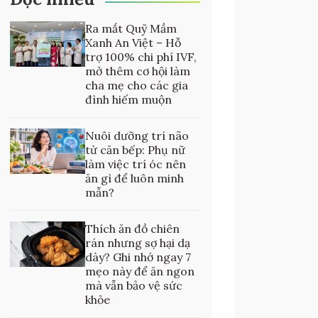
Ra mắt Quỹ Mầm
Xanh An Việt – Hỗ
trợ 100% chi phí IVF,
mở thêm cơ hội làm
cha mẹ cho các gia
đình hiếm muộn
Nuôi dưỡng trí não
từ căn bếp: Phụ nữ
làm việc trí óc nên
ăn gì để luôn minh
mẫn?
Thích ăn đồ chiên
rán nhưng sợ hại dạ
dày? Ghi nhớ ngay 7
mẹo này để ăn ngon
mà vẫn bảo vệ sức
khỏe