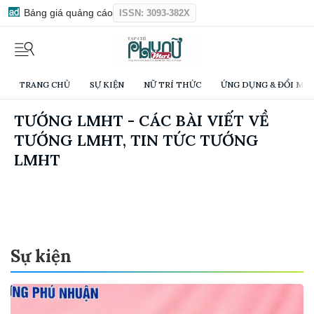
Bảng giá quảng cáo
ISSN: 3093-382X
TRANG CHỦ
SỰ KIỆN
NỮ TRÍ THỨC
ỨNG DỤNG & ĐỔI MỚI
TƯỚNG LMHT - CÁC BÀI VIẾT VỀ
TƯỚNG LMHT, TIN TỨC TƯỚNG
LMHT
Sự kiện