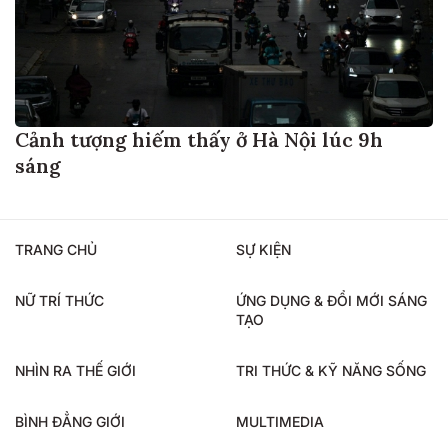
Cảnh tượng hiếm thấy ở Hà Nội lúc 9h
sáng
TRANG CHỦ
SỰ KIỆN
NỮ TRÍ THỨC
ỨNG DỤNG & ĐỔI MỚI SÁNG
TẠO
NHÌN RA THẾ GIỚI
TRI THỨC & KỸ NĂNG SỐNG
BÌNH ĐẲNG GIỚI
MULTIMEDIA