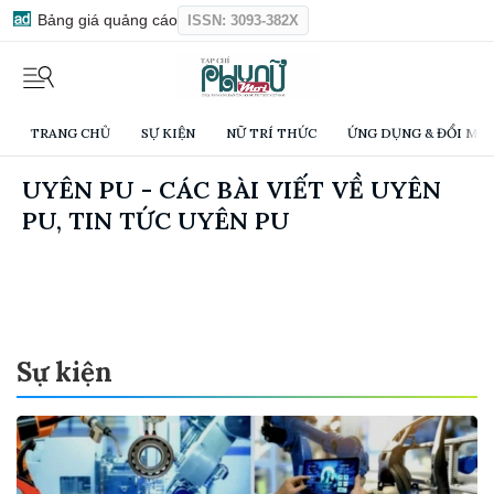
Bảng giá quảng cáo
ISSN: 3093-382X
TRANG CHỦ
SỰ KIỆN
NỮ TRÍ THỨC
ỨNG DỤNG & ĐỔI MỚI
UYÊN PU - CÁC BÀI VIẾT VỀ UYÊN
PU, TIN TỨC UYÊN PU
Sự kiện