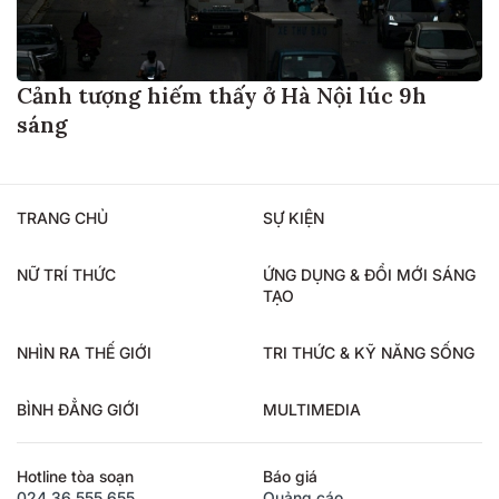
Cảnh tượng hiếm thấy ở Hà Nội lúc 9h
sáng
TRANG CHỦ
SỰ KIỆN
NỮ TRÍ THỨC
ỨNG DỤNG & ĐỔI MỚI SÁNG
TẠO
NHÌN RA THẾ GIỚI
TRI THỨC & KỸ NĂNG SỐNG
BÌNH ĐẲNG GIỚI
MULTIMEDIA
Hotline tòa soạn
Báo giá
024.36.555.655
Quảng cáo