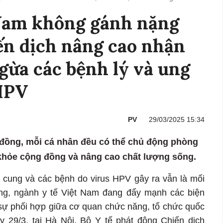
 Nam không gánh nặng
ến dịch nâng cao nhận
gừa các bệnh lý và ung
 HPV
PV
29/03/2025 15:34
 đồng, mỗi cá nhân đều có thể chủ động phòng
 khỏe cộng đồng và nâng cao chất lượng sống.
ử cung và các bệnh do virus HPV gây ra vẫn là mối
ng, ngành y tế Việt Nam đang đẩy mạnh các biện
ự phối hợp giữa cơ quan chức năng, tổ chức quốc
ày 29/3, tại Hà Nội, Bộ Y tế phát động Chiến dịch