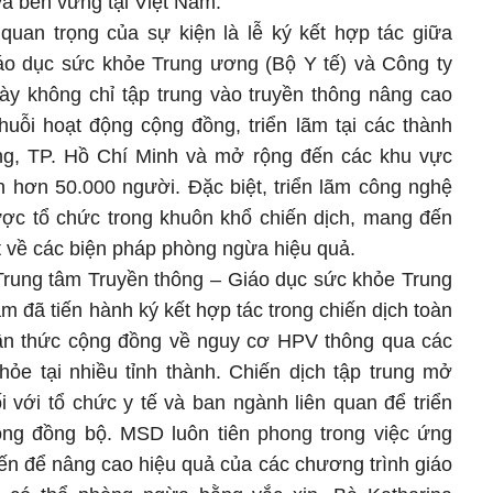
à bền vững tại Việt Nam.
uan trọng của sự kiện là lễ ký kết hợp tác giữa
áo dục sức khỏe Trung ương (Bộ Y tế) và Công ty
y không chỉ tập trung vào truyền thông nâng cao
uỗi hoạt động cộng đồng, triển lãm tại các thành
g, TP. Hồ Chí Minh và mở rộng đến các khu vực
n hơn 50.000 người. Đặc biệt, triển lãm công nghệ
ợc tổ chức trong khuôn khổ chiến dịch, mang đến
ật về các biện pháp phòng ngừa hiệu quả.
 Trung tâm Truyền thông – Giáo dục sức khỏe Trung
 đã tiến hành ký kết hợp tác trong chiến dịch toàn
ận thức cộng đồng về nguy cơ HPV thông qua các
hỏe tại nhiều tỉnh thành. Chiến dịch tập trung mở
i với tổ chức y tế và ban ngành liên quan để triển
hông đồng bộ. MSD luôn tiên phong trong việc ứng
ến để nâng cao hiệu quả của các chương trình giáo