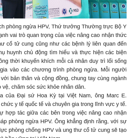
 dịch phòng ngừa HPV, Thứ trưởng Thường trực Bộ Y
nh vai trò quan trọng của việc nâng cao nhận thức
ư cổ tử cung cũng như các bệnh lý liên quan đến
ụ huynh chủ động tìm hiểu và thực hiện các biện
ng thời khuyến khích mỗi cá nhân duy trì lối sống
 gia vào các chương trình phòng ngừa. Mỗi người
 với bản thân và cộng đồng, chung tay cùng ngành
ảo vệ, chăm sóc sức khỏe nhân dân.
a của Đại sứ Hoa Kỳ tại Việt Nam, ông Marc E.
chức y tế quốc tế và chuyên gia trong lĩnh vực y tế.
ự hợp tác giữa các bên trong việc nâng cao nhận
 pháp phòng ngừa HPV. Ông khẳng định rằng, với sự
 lực phòng chống HPV và ung thư cổ tử cung sẽ tạo