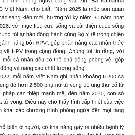
 có thể phòng ngừa bằng vắc xin. Bà Katharina
 Việt Nam, cho biết: "Năm 2025 là mốc son quan
i các sáng kiến mới, hướng tới kỷ niệm 30 năm hoạt
026, với mục tiêu cứu sống và cải thiện cuộc sống
húng tôi tự hào đồng hành cùng Bộ Y tế trong chiến
 gánh nặng bởi HPV', góp phần nâng cao nhận thức
 vệ HPV trong cộng đồng. Chúng tôi tin rằng, với
, mỗi cá nhân đều có thể chủ động phòng vệ, góp
 đồng và nâng cao chất lượng sống".
2022, mỗi năm Việt Nam ghi nhận khoảng 6.200 ca
rong đó hơn 2.500 phụ nữ tử vong do ung thư cổ tử
n pháp can thiệp mạnh mẽ, đến năm 2070, con số
 tử vong. Điều này cho thấy tính cấp thiết của việc
ển khai các chương trình phòng ngừa đến mọi tầng
phổ biến ở người, có khả năng gây ra nhiều bệnh lý