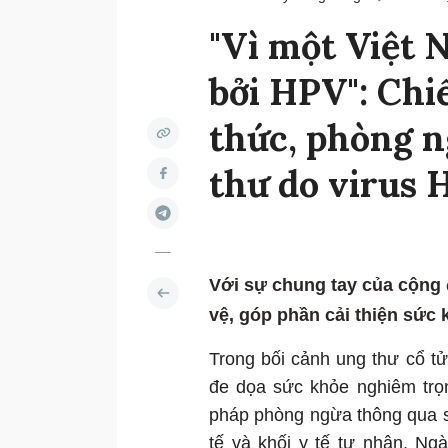
"Vì một Việt
bởi HPV": Chi
thức, phòng n
thư do virus
Với sự chung tay của cộng
vệ, góp phần cải thiện sức
Trong bối cảnh ung thư cổ t
đe dọa sức khỏe nghiêm trọ
pháp phòng ngừa thông qua s
tế và khối y tế tư nhân. Ng