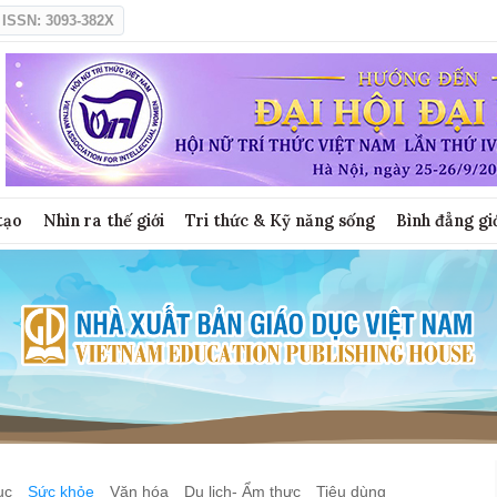
ISSN: 3093-382X
tạo
Nhìn ra thế giới
Tri thức & Kỹ năng sống
Bình đẳng gi
ục
Sức khỏe
Văn hóa
Du lịch- Ẩm thực
Tiêu dùng