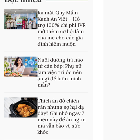
Ra mắt Quỹ Mầm
Xanh An Việt – Hỗ
trợ 100% chi phí IVF,
mở thêm cơ hội làm
cha mẹ cho các gia
đình hiếm muộn
Nuôi dưỡng trí não
từ căn bếp: Phụ nữ
làm việc trí óc nên
ăn gì để luôn minh
mẫn?
Thích ăn đồ chiên
rán nhưng sợ hại dạ
dày? Ghi nhớ ngay 7
mẹo này để ăn ngon
mà vẫn bảo vệ sức
khỏe