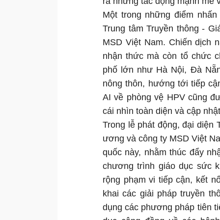
ra những tác động mạnh mẽ v
Một trong những điểm nhấn q
Trung tâm Truyền thông - Gi
MSD Việt Nam. Chiến dịch nà
nhận thức mà còn tổ chức ch
phố lớn như Hà Nội, Đà Nẵn
nông thôn, hướng tới tiếp cậ
AI về phòng vệ HPV cũng đư
cái nhìn toàn diện và cập nh
Trong lễ phát động, đại diện
ương và công ty MSD Việt Nam
quốc này, nhằm thúc đẩy nh
chương trình giáo dục sức k
rộng phạm vi tiếp cận, kết nố
khai các giải pháp truyền t
dụng các phương pháp tiên ti