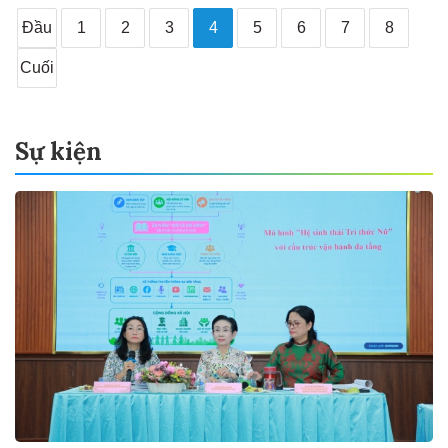
Đầu
1
2
3
4
5
6
7
8
Cuối
Sự kiện