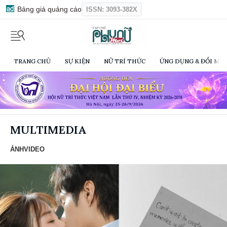
Bảng giá quảng cáo
ISSN: 3093-382X
TRANG CHỦ
SỰ KIỆN
NỮ TRÍ THỨC
ỨNG DỤNG & ĐỔI MỚI
MULTIMEDIA
ẢNH
VIDEO