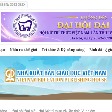
ISSN: 3093-382X
tạo
Nhìn ra thế giới
Tri thức & Kỹ năng sống
Bình đẳng gi
động
Đại hội Đại biểu Hội Nữ trí thức VN lần thứ IV, nhiệm