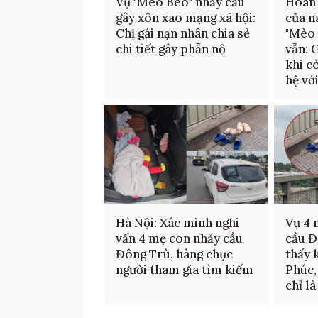
Vụ "Mèo Béo" nhảy cầu
Hoàn 
gây xôn xao mạng xã hội:
của n
Chị gái nạn nhân chia sẻ
"Mèo 
chi tiết gây phẫn nộ
vẫn: 
khi c
hệ với
Hà Nội: Xác minh nghi
Vụ 4 
vấn 4 mẹ con nhảy cầu
cầu Đ
Đông Trù, hàng chục
thấy 
người tham gia tìm kiếm
Phúc,
chỉ là