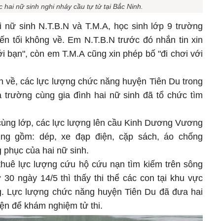
c hai nữ sinh nghi nhảy cầu tự tử tại Bắc Ninh.
i nữ sinh N.T.B.N và T.M.A, học sinh lớp 9 trường
ến tối không về. Em N.T.B.N trước đó nhắn tin xin
i bạn", còn em T.M.A cũng xin phép bố "đi chơi với
nh về, các lực lượng chức năng huyện Tiên Du trong
 trường cùng gia đình hai nữ sinh đã tổ chức tìm
 cùng lớp, các lực lượng lên cầu Kinh Dương Vương
ụng gồm: dép, xe đạp điện, cặp sách, áo chống
 phục của hai nữ sinh.
 thuê lực lượng cứu hộ cứu nạn tìm kiếm trên sông
30 ngày 14/5 thì thấy thi thể các con tại khu vực
 Lực lượng chức năng huyện Tiên Du đã đưa hai
yện để khám nghiệm tử thi.