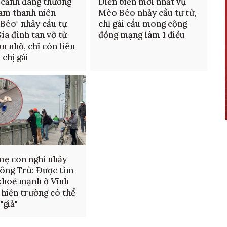
cảnh đáng thương
Diễn biến mới nhất vụ
am thanh niên
Mèo Béo nhảy cầu tự tử,
Béo" nhảy cầu tự
chị gái cầu mong cộng
Gia đình tan vỡ từ
đồng mạng làm 1 điều
òn nhỏ, chỉ còn liên
 chị gái
mẹ con nghi nhảy
ông Trù: Được tìm
khoẻ mạnh ở Vĩnh
 hiện trường có thể
 "giả"