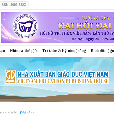
ISSN: 3093-382X
tạo
Nhìn ra thế giới
Tri thức & Kỹ năng sống
Bình đẳng gi
 nhìn giới
Đời sống