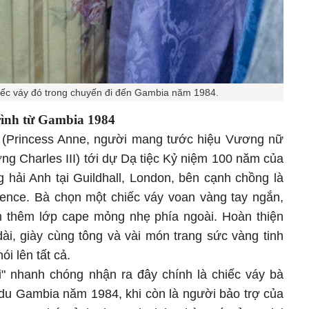
ếc váy đó trong chuyến đi đến Gambia năm 1984.
rình từ Gambia 1984
(Princess Anne, người mang tước hiệu Vương nữ
g Charles III) tới dự Dạ tiệc Kỷ niệm 100 năm của
 hải Anh tại Guildhall, London, bên cạnh chồng là
ence. Bà chọn một chiếc váy voan vàng tay ngắn,
m thêm lớp cape mỏng nhẹ phía ngoài. Hoàn thiện
dài, giày cùng tông và vài món trang sức vàng tinh
ói lên tất cả.
" nhanh chóng nhận ra đây chính là chiếc váy bà
du Gambia năm 1984, khi còn là người bảo trợ của