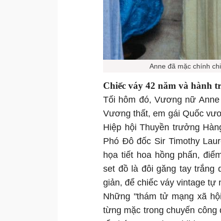
Anne đã mặc chính chi
Chiếc váy 42 năm và hành t
Tối hôm đó, Vương nữ Anne 
Vương thất, em gái Quốc vươn
Hiệp hội Thuyền trưởng Hàng
Phó Đô đốc Sir Timothy Laur
họa tiết hoa hồng phấn, điể
set đồ là đôi găng tay trắng 
giản, để chiếc váy vintage tự n
Những "thám tử mạng xã hội
từng mặc trong chuyến công 