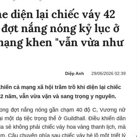
 diện lại chiếc váy 42
 đợt nắng nóng kỷ lục ở
mạng khen "vẫn vừa như
Diệp Anh
29/06/2026 02:39
iến cả mạng xã hội trầm trồ khi diện lại chiếc
2 năm, vẫn vừa vặn và sang trọng y nguyên.
rong đợt nắng nóng gần chạm 40 độ C, Vương nữ
i một dạ tiệc trọng thể ở Guildhall. Điều khiến dân
ia sẻ không phải chiếc váy hoa vàng thanh lịch, mà
ăm. Câu chuyện phía sau chiếc váy hé lộ một triết lý