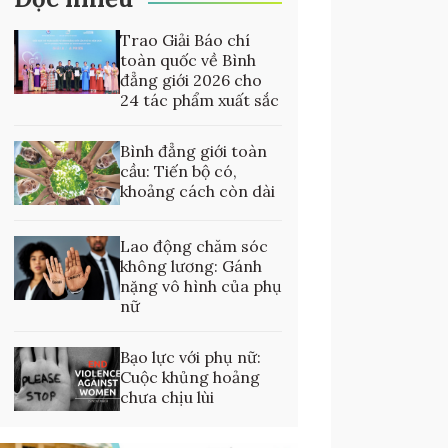
Trao Giải Báo chí
toàn quốc về Bình
đẳng giới 2026 cho
24 tác phẩm xuất sắc
Bình đẳng giới toàn
cầu: Tiến bộ có,
khoảng cách còn dài
Lao động chăm sóc
không lương: Gánh
nặng vô hình của phụ
nữ
Bạo lực với phụ nữ:
Cuộc khủng hoảng
chưa chịu lùi