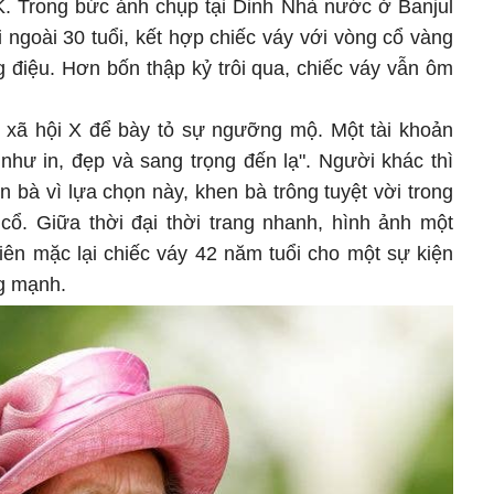
K. Trong bức ảnh chụp tại Dinh Nhà nước ở Banjul
ngoài 30 tuổi, kết hợp chiếc váy với vòng cổ vàng
g điệu. Hơn bốn thập kỷ trôi qua, chiếc váy vẫn ôm
.
ã hội X để bày tỏ sự ngưỡng mộ. Một tài khoản
 như in, đẹp và sang trọng đến lạ". Người khác thì
bà vì lựa chọn này, khen bà trông tuyệt vời trong
cổ. Giữa thời đại thời trang nhanh, hình ảnh một
iên mặc lại chiếc váy 42 năm tuổi cho một sự kiện
ng mạnh.