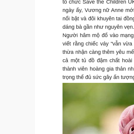
tổ chức Save the Children U
ngày ấy, Vương nữ Anne mới 
nổi bật và đôi khuyên tai đồn
dáng bà gần như nguyên vẹn
Người hâm mộ đổ vào mạng x
viết rằng chiếc váy "vẫn vừa
thừa nhận càng thêm yêu mến 
cả một tủ đồ đậm chất hoài 
thành viên hoàng gia thản nh
trọng thể đủ sức gây ấn tượ