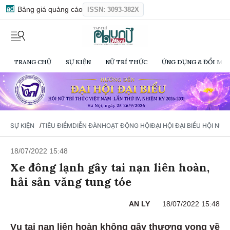
Bảng giá quảng cáo
ISSN: 3093-382X
TRANG CHỦ
SỰ KIỆN
NỮ TRÍ THỨC
ỨNG DỤNG & ĐỔI MỚI
/
SỰ KIỆN
TIÊU ĐIỂM
DIỄN ĐÀN
HOẠT ĐỘNG HỘI
ĐẠI HỘI ĐẠI BIỂU HỘI NỮ 
18/07/2022 15:48
Xe đông lạnh gây tai nạn liên hoàn,
hải sản văng tung tóe
AN LY
18/07/2022 15:48
Vụ tai nạn liên hoàn không gây thương vong về