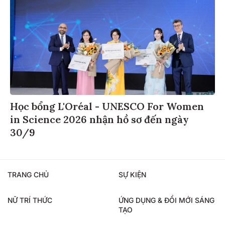
Học bổng L'Oréal - UNESCO For Women
in Science 2026 nhận hồ sơ đến ngày
30/9
TRANG CHỦ
SỰ KIỆN
NỮ TRÍ THỨC
ỨNG DỤNG & ĐỔI MỚI SÁNG
TẠO