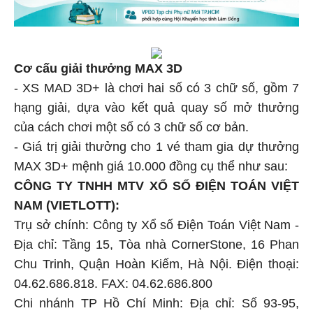
Cơ cấu giải thưởng MAX 3D
- XS MAD 3D+ là chơi hai số có 3 chữ số, gồm 7
hạng giải, dựa vào kết quả quay số mở thưởng
của cách chơi một số có 3 chữ số cơ bản.
- Giá trị giải thưởng cho 1 vé tham gia dự thưởng
MAX 3D+ mệnh giá 10.000 đồng cụ thể như sau:
CÔNG TY TNHH MTV XỔ SỐ ĐIỆN TOÁN VIỆT
NAM (VIETLOTT):
Trụ sở chính: Công ty Xổ số Điện Toán Việt Nam -
Địa chỉ: Tầng 15, Tòa nhà CornerStone, 16 Phan
Chu Trinh, Quận Hoàn Kiếm, Hà Nội. Điện thoại:
04.62.686.818. FAX: 04.62.686.800
Chi nhánh TP Hồ Chí Minh: Địa chỉ: Số 93-95,