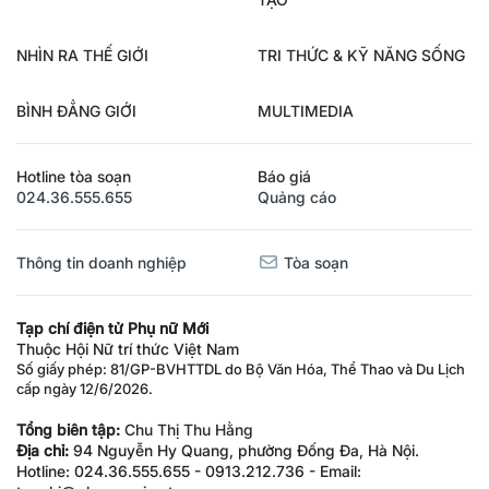
TẠO
NHÌN RA THẾ GIỚI
TRI THỨC & KỸ NĂNG SỐNG
BÌNH ĐẲNG GIỚI
MULTIMEDIA
Hotline tòa soạn
Báo giá
024.36.555.655
Quảng cáo
Thông tin doanh nghiệp
Tòa soạn
Tạp chí điện tử Phụ nữ Mới
Thuộc Hội Nữ trí thức Việt Nam
Số giấy phép: 81/GP-BVHTTDL do Bộ Văn Hóa, Thể Thao và Du Lịch
cấp ngày 12/6/2026.
Tổng biên tập:
Chu Thị Thu Hằng
Địa chỉ:
94 Nguyễn Hy Quang, phường Đống Đa, Hà Nội.
Hotline: 024.36.555.655 - 0913.212.736 - Email: