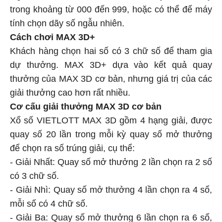
trong khoảng từ 000 đến 999, hoặc có thể để máy
tính chọn dãy số ngẫu nhiên.
Cách chơi MAX 3D+
Khách hàng chọn hai số có 3 chữ số để tham gia
dự thưởng. MAX 3D+ dựa vào kết quả quay
thưởng của MAX 3D cơ bản, nhưng giá trị của các
giải thưởng cao hơn rất nhiều.
Cơ cấu giải thưởng MAX 3D cơ bản
Xổ số VIETLOTT MAX 3D gồm 4 hạng giải, được
quay số 20 lần trong mỗi kỳ quay số mở thưởng
để chọn ra số trúng giải, cụ thể:
- Giải Nhất: Quay số mở thưởng 2 lần chọn ra 2 số
có 3 chữ số.
- Giải Nhì: Quay số mở thưởng 4 lần chọn ra 4 số,
mỗi số có 4 chữ số.
- Giải Ba: Quay số mở thưởng 6 lần chọn ra 6 số,