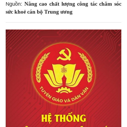
Nâng cao chất lượng công tác chăm sóc
Nguồn:
sức khoẻ cán bộ Trung ương