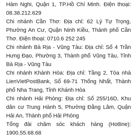
Hàm Nghi, Quận 1, TP.Hồ Chí Minh. Điện thoại:
08.38.212.629
Chi nhánh Cần Thơ: Địa chỉ: 62 Lý Tự Trọng,
Phường An Cư, Quận Ninh Kiều, Thành phố Cần
Thơ. Điện thoại: 0710.6 252 245
Chi nhánh Bà Rịa - Vũng Tàu: Địa chỉ: Số 4 Trần
Hưng Đạo, Phường 3, Thành phố Vũng Tàu, Tỉnh
Bà Rịa - Vũng Tàu
Chi nhánh Khánh Hòa: Địa chỉ: Tầng 2, Tòa nhà
LienVietPostBank, Số 69-71 Thống Nhất, Thành
phố Nha Trang, Tỉnh Khánh Hòa
Chi nhánh Hải Phòng: Địa chỉ: Số 255/16D, Khu
dân cư Trung Hành 5, Phường Đằng Lâm, Quận
Hải An, Thành phố Hải Phòng
Tổng đài chăm sóc khách hàng (Hotline):
1900.55.68.68