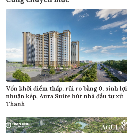
Cùng chuyên mục
Vốn khởi điểm thấp, rủi ro bằng 0, sinh lợi
nhuận kép, Aura Suite hút nhà đầu tư xứ
Thanh