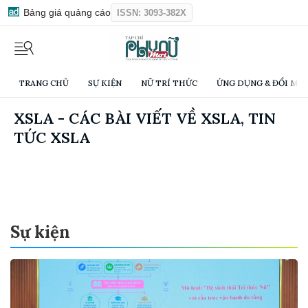
Bảng giá quảng cáo
ISSN: 3093-382X
TRANG CHỦ
SỰ KIỆN
NỮ TRÍ THỨC
ỨNG DỤNG & ĐỔI MỚI
XSLA - CÁC BÀI VIẾT VỀ XSLA, TIN
TỨC XSLA
Sự kiện