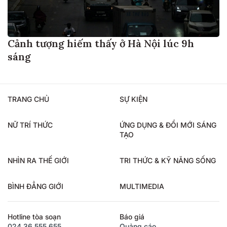
Cảnh tượng hiếm thấy ở Hà Nội lúc 9h
sáng
TRANG CHỦ
SỰ KIỆN
NỮ TRÍ THỨC
ỨNG DỤNG & ĐỔI MỚI SÁNG
TẠO
NHÌN RA THẾ GIỚI
TRI THỨC & KỸ NĂNG SỐNG
BÌNH ĐẲNG GIỚI
MULTIMEDIA
Hotline tòa soạn
Báo giá
024.36.555.655
Quảng cáo