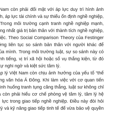
 Nam còn phải đối mặt với áp lực duy trì hình ảnh
h, áp lực tài chính và sự thiếu ổn định nghề nghiệp,
ẻ. Trong môi trường cạnh tranh nghề nghiệp mạnh,
g nhất giá trị bản thân với thành tích nghề nghiệp,
việc. Theo Social Comparison Theory của Festinger
ớng liên tục so sánh bản thân với người khác để
của mình. Trong môi trường luật, sự so sánh này có
 tiếng, vị trí xã hội hoặc số vụ thắng kiện, từ đó
 tự nghi ngờ và kiệt sức tâm lý.
p lý Việt Nam còn chịu ảnh hưởng của yếu tố “thể
ong văn hóa Á Đông. Khi làm việc với cơ quan tiến
ình huống tranh tụng căng thẳng, luật sư không chỉ
à còn phải hiểu cơ chế phòng vệ tâm lý, tâm lý hệ
lực trong giao tiếp nghề nghiệp. Điều này đòi hỏi
lý và kỹ năng giao tiếp tinh tế để vừa bảo vệ quyền