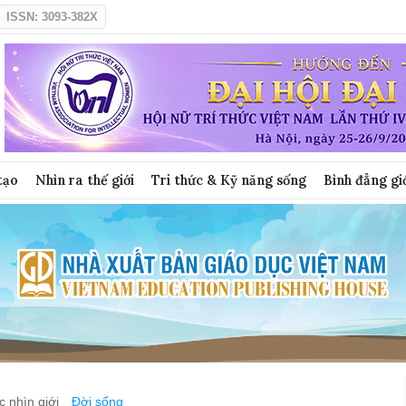
ISSN: 3093-382X
tạo
Nhìn ra thế giới
Tri thức & Kỹ năng sống
Bình đẳng gi
 nhìn giới
Đời sống