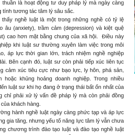
 thuần là hoạt động tư duy pháp lý mà ngày càng
tính tương tác tâm lý sâu sắc.
thấy nghề luật là một trong những nghề có tỷ lệ
lo âu (anxiety), trầm cảm (depression) và kiệt quệ
ut) cao hơn mặt bằng chung của xã hội. Điều này
ghiệp khi luật sư thường xuyên làm việc trong môi
, áp lực thời gian lớn, trách nhiệm nghề nghiệp
i. Bên cạnh đó, luật sư còn phải tiếp xúc liên tục
g cảm xúc tiêu cực như bạo lực, ly hôn, phá sản,
ạm hoặc khủng hoảng doanh nghiệp. Trong nhiều
n luật sư khi họ đang ở trạng thái bất ổn nhất của
ng chỉ phải xử lý vấn đề pháp lý mà còn phải đồng
ý của khách hàng.
ường hành nghề luật ngày càng phức tạp và áp lực
àng gia tăng, nhưng yếu tố năng lực tâm lý vẫn chưa
ng chương trình đào tạo luật và đào tạo nghề luật