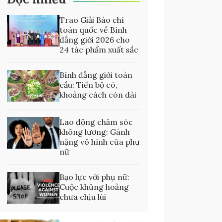
Trao Giải Báo chí
toàn quốc về Bình
đẳng giới 2026 cho
24 tác phẩm xuất sắc
Bình đẳng giới toàn
cầu: Tiến bộ có,
khoảng cách còn dài
Lao động chăm sóc
không lương: Gánh
nặng vô hình của phụ
nữ
Bạo lực với phụ nữ:
Cuộc khủng hoảng
chưa chịu lùi