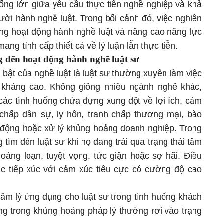
rống lớn giữa yêu cầu thực tiễn nghề nghiệp và khả
ười hành nghề luật. Trong bối cảnh đó, việc nghiên
rong hoạt động hành nghề luật và nâng cao năng lực
ang tính cấp thiết cả về lý luận lẫn thực tiễn.
g đến hoạt động hành nghề luật sư
bật của nghề luật là luật sư thường xuyên làm việc
i kháng cao. Không giống nhiều ngành nghề khác,
các tình huống chứa đựng xung đột về lợi ích, cảm
chấp dân sự, ly hôn, tranh chấp thương mại, bào
o động hoặc xử lý khủng hoảng doanh nghiệp. Trong
tìm đến luật sư khi họ đang trải qua trạng thái tâm
oảng loạn, tuyệt vọng, tức giận hoặc sợ hãi. Điều
tục tiếp xúc với cảm xúc tiêu cực có cường độ cao
âm lý ứng dụng cho luật sư trong tình huống khách
g trong khủng hoảng pháp lý thường rơi vào trạng