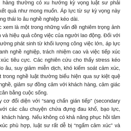
h hàng thường có xu hướng kỳ vọng luật sư phải
 kết quả như mong muốn. Áp lực từ sự kỳ vọng này
ạng thái lo âu nghề nghiệp kéo dài.
c xem là một trong những vấn đề nghiêm trọng ảnh
 và hiệu quả công việc của người lao động. Đối với
hường phát sinh từ khối lượng công việc lớn, áp lực
ranh nghề nghiệp, trách nhiệm cao và việc tiếp xúc
 xúc tiêu cực. Các nghiên cứu cho thấy stress kéo
lo âu, suy giảm miễn dịch, khó kiểm soát cảm xúc,
 trong nghề luật thường biểu hiện qua sự kiệt quệ
nghề, giảm sự đồng cảm với khách hàng, cảm giác
 cân bằng cuộc sống.
y cơ đối diện với “sang chấn gián tiếp” (secondary
úc với các câu chuyện chứa đựng đau khổ, bạo lực,
 khách hàng. Nếu không có khả năng phục hồi tâm
m xúc phù hợp, luật sư rất dễ bị “ngấm cảm xúc” và