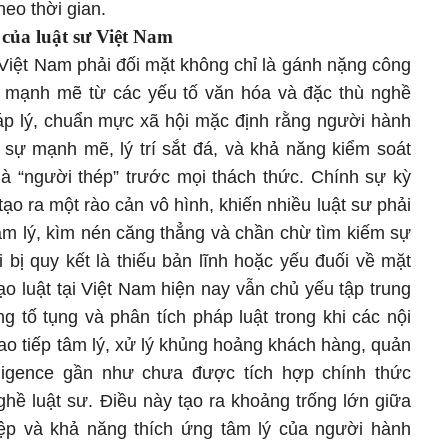
heo thời gian.
 của luật sư Việt Nam
 Việt Nam phải đối mặt không chỉ là gánh nặng công
i mạnh mẽ từ các yếu tố văn hóa và đặc thù nghề
áp lý, chuẩn mực xã hội mặc định rằng người hành
 sự mạnh mẽ, lý trí sắt đá, và khả năng kiểm soát
là “người thép” trước mọi thách thức. Chính sự kỳ
tạo ra một rào cản vô hình, khiến nhiều luật sư phải
âm lý, kìm nén căng thẳng và chần chừ tìm kiếm sự
 bị quy kết là thiếu bản lĩnh hoặc yếu đuối về mặt
o luật tại Việt Nam hiện nay vẫn chủ yếu tập trung
g tố tụng và phân tích pháp luật trong khi các nội
ao tiếp tâm lý, xử lý khủng hoảng khách hàng, quản
elligence gần như chưa được tích hợp chính thức
ghề luật sư. Điều này tạo ra khoảng trống lớn giữa
iệp và khả năng thích ứng tâm lý của người hành