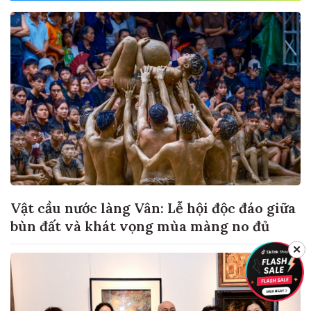
Vật cầu nước làng Vân: Lễ hội độc đáo giữa
bùn đất và khát vọng mùa màng no đủ
✕