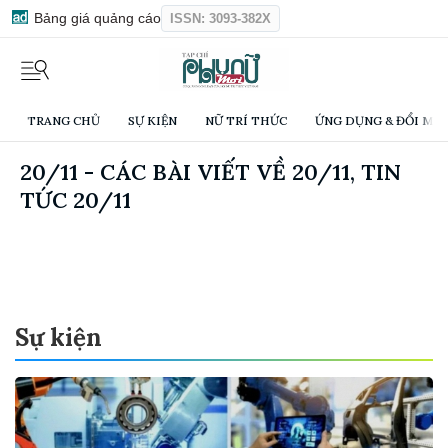
Bảng giá quảng cáo
ISSN: 3093-382X
TRANG CHỦ
SỰ KIỆN
NỮ TRÍ THỨC
ỨNG DỤNG & ĐỔI MỚI
20/11 - CÁC BÀI VIẾT VỀ 20/11, TIN
TỨC 20/11
Sự kiện