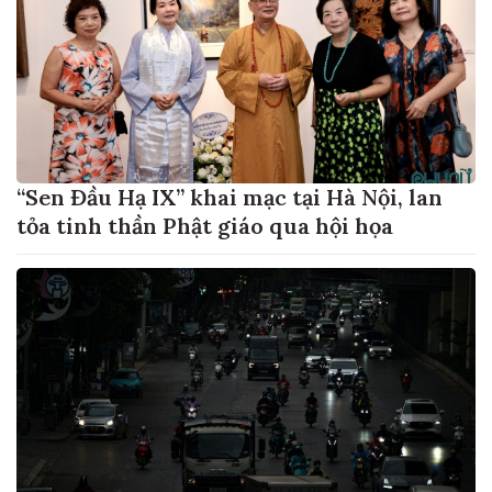
“Sen Đầu Hạ IX” khai mạc tại Hà Nội, lan
tỏa tinh thần Phật giáo qua hội họa