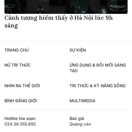
Cảnh tượng hiếm thấy ở Hà Nội lúc 9h
sáng
TRANG CHỦ
SỰ KIỆN
NỮ TRÍ THỨC
ỨNG DỤNG & ĐỔI MỚI SÁNG
TẠO
NHÌN RA THẾ GIỚI
TRI THỨC & KỸ NĂNG SỐNG
BÌNH ĐẲNG GIỚI
MULTIMEDIA
Hotline tòa soạn
Báo giá
024.36.555.655
Quảng cáo