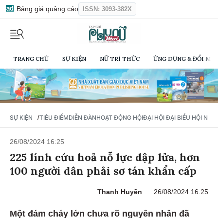
Bảng giá quảng cáo
ISSN: 3093-382X
TRANG CHỦ
SỰ KIỆN
NỮ TRÍ THỨC
ỨNG DỤNG & ĐỔI MỚI
/
SỰ KIỆN
TIÊU ĐIỂM
DIỄN ĐÀN
HOẠT ĐỘNG HỘI
ĐẠI HỘI ĐẠI BIỂU HỘI NỮ 
26/08/2024 16:25
225 lính cứu hoả nỗ lực dập lửa, hơn
100 người dân phải sơ tán khẩn cấp
Thanh Huyền
26/08/2024 16:25
Một đám cháy lớn chưa rõ nguyên nhân đã