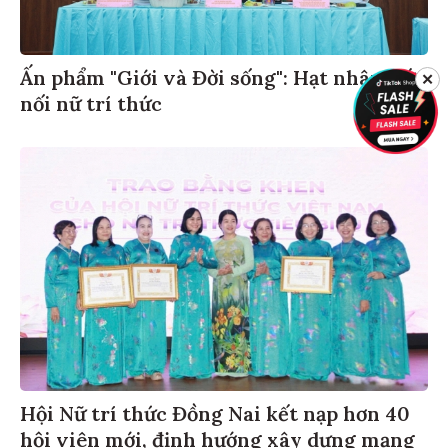
Ấn phẩm "Giới và Đời sống": Hạt nhân kết
✕
nối nữ trí thức
Hội Nữ trí thức Đồng Nai kết nạp hơn 40
hội viên mới, định hướng xây dựng mạng