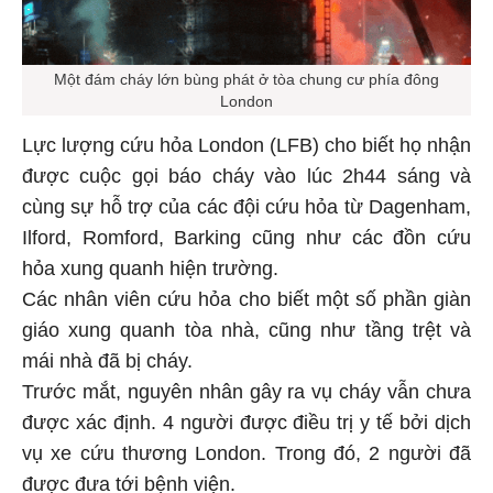
Một đám cháy lớn bùng phát ở tòa chung cư phía đông
London
Lực lượng cứu hỏa London (LFB) cho biết họ nhận
được cuộc gọi báo cháy vào lúc 2h44 sáng và
cùng sự hỗ trợ của các đội cứu hỏa từ Dagenham,
Ilford, Romford, Barking cũng như các đồn cứu
hỏa xung quanh hiện trường.
Các nhân viên cứu hỏa cho biết một số phần giàn
giáo xung quanh tòa nhà, cũng như tầng trệt và
mái nhà đã bị cháy.
Trước mắt, nguyên nhân gây ra vụ cháy vẫn chưa
được xác định. 4 người được điều trị y tế bởi dịch
vụ xe cứu thương London. Trong đó, 2 người đã
được đưa tới bệnh viện.