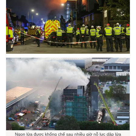
Ngọn lửa được khống chế sau nhiều giờ nỗ lực dập lửa