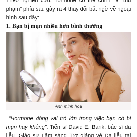
Theo nghiên cứu, hormone có thể chính là "thủ
phạm" phía sau gây ra 4 thay đổi bất ngờ về ngoại
hình sau đây:
1. Bạn bị mụn nhiều hơn bình thường
Ảnh minh họa
"Hormone đóng vai trò lớn trong việc bạn có bị
mụn hay không"
, Tiến sĩ David E. Bank, bác sĩ da
liễu, Giáo sư Lâm sàng Trợ giảng về Da liễu tại