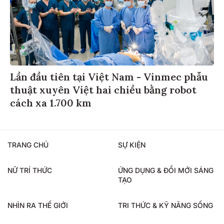
Lần đầu tiên tại Việt Nam - Vinmec phẫu
thuật xuyên Việt hai chiều bằng robot
cách xa 1.700 km
TRANG CHỦ
SỰ KIỆN
NỮ TRÍ THỨC
ỨNG DỤNG & ĐỔI MỚI SÁNG
TẠO
NHÌN RA THẾ GIỚI
TRI THỨC & KỸ NĂNG SỐNG