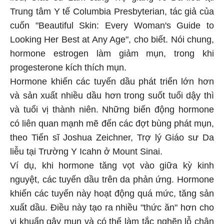
Trung tâm Y tế Columbia Presbyterian, tác giả của
cuốn "Beautiful Skin: Every Woman's Guide to
Looking Her Best at Any Age", cho biết. Nói chung,
hormone estrogen làm giảm mụn, trong khi
progesterone kích thích mụn.
Hormone khiến các tuyến dầu phát triển lớn hơn
và sản xuất nhiều dầu hơn trong suốt tuổi dậy thì
và tuổi vị thành niên. Những biến động hormone
có liên quan mạnh mẽ đến các đợt bùng phát mụn,
theo Tiến sĩ Joshua Zeichner, Trợ lý Giáo sư Da
liễu tại Trường Y Icahn ở Mount Sinai.
Ví dụ, khi hormone tăng vọt vào giữa kỳ kinh
nguyệt, các tuyến dầu trên da phản ứng. Hormone
khiến các tuyến này hoạt động quá mức, tăng sản
xuất dầu. Điều này tạo ra nhiều "thức ăn" hơn cho
vi khuẩn gây mụn và có thể làm tắc nghẽn lỗ chân