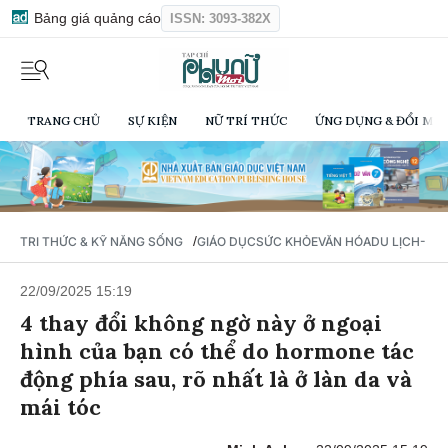
Bảng giá quảng cáo
ISSN: 3093-382X
TRANG CHỦ
SỰ KIỆN
NỮ TRÍ THỨC
ỨNG DỤNG & ĐỔI MỚI
/
TRI THỨC & KỸ NĂNG SỐNG
GIÁO DỤC
SỨC KHỎE
VĂN HÓA
DU LỊCH- Ẩ
22/09/2025 15:19
4 thay đổi không ngờ này ở ngoại
hình của bạn có thể do hormone tác
động phía sau, rõ nhất là ở làn da và
mái tóc