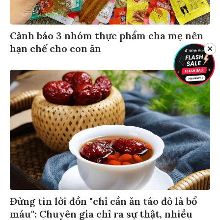
Cảnh báo 3 nhóm thực phẩm cha mẹ nên
hạn chế cho con ăn
✕
Đừng tin lời đồn "chỉ cần ăn táo đỏ là bổ
máu": Chuyên gia chỉ ra sự thật, nhiều