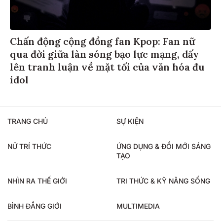
Chấn động cộng đồng fan Kpop: Fan nữ
qua đời giữa làn sóng bạo lực mạng, dấy
lên tranh luận về mặt tối của văn hóa đu
idol
TRANG CHỦ
SỰ KIỆN
NỮ TRÍ THỨC
ỨNG DỤNG & ĐỔI MỚI SÁNG
TẠO
NHÌN RA THẾ GIỚI
TRI THỨC & KỸ NĂNG SỐNG
BÌNH ĐẲNG GIỚI
MULTIMEDIA