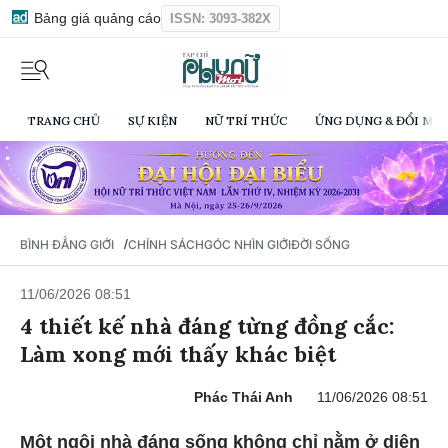
Bảng giá quảng cáo
ISSN: 3093-382X
TRANG CHỦ
SỰ KIỆN
NỮ TRÍ THỨC
ỨNG DỤNG & ĐỔI MỚI
/
BÌNH ĐẲNG GIỚI
CHÍNH SÁCH
GÓC NHÌN GIỚI
ĐỜI SỐNG
11/06/2026 08:51
4 thiết kế nhà đáng từng đồng cắc:
Làm xong mới thấy khác biệt
Phác Thái Anh
11/06/2026 08:51
Một ngôi nhà đáng sống không chỉ nằm ở diện