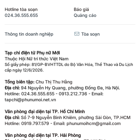
Hotline tòa soạn
Báo giá
024.36.555.655
Quảng cáo
Thông tin doanh nghiệp
Tòa soạn
Tạp chí điện tử Phụ nữ Mới
Thuộc Hội Nữ trí thức Việt Nam
Số giấy phép: 81/GP-BVHTTDL do Bộ Văn Hóa, Thể Thao và Du Lịch
cấp ngày 12/6/2026.
Tổng biên tập:
Chu Thị Thu Hằng
Địa chỉ:
94 Nguyễn Hy Quang, phường Đống Đa, Hà Nội.
Hotline: 024.36.555.655 - 0913.212.736 - Email:
tapchi@phunumoi.net.vn
Văn phòng đại diện tại TP. Hồ Chí Minh
Địa chỉ:
Số 7-9 Nguyễn Bỉnh Khiêm, phường Sài Gòn, TP.HCM
Hotline: 0919.797.579 - Email: phunumoihcm@gmail.com
Văn phòng đại diện tại TP. Hải Phòng
Địa chỉ:
15 phố Cấm, phường Gia Viên, TP Hải Phòng