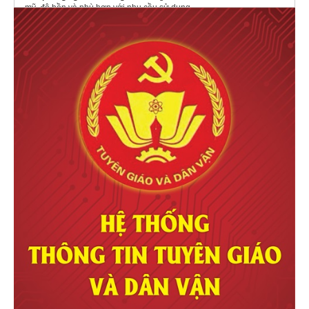
mỹ, độ bền và phù hợp với nhu cầu sử dụng.
Bàn văn phòng
Phân phối & cung cấp
máy lạnh âm trần Aqua
chính hãng, giá tốt
Lắp mái hiên tự động
Mua
Mái hiên tự động nhập khẩu
giá tốt
qr card đẹp
thiết kế thi công văn phòng quận 8
gạch bê tông nhẹ