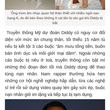
Ông trùm âm nhạc quan hệ thân thiết với nhiều ngôi sao
hạng A, do đó kéo theo không ít cái tên bị réo gọi khi Diddy bị
bắt
Truyền thông Mỹ dự đoán Diddy có nguy cơ đối
diện với mức án chung thân, tối thiểu 15 năm tù
nếu bị kết tội 3 cáo buộc “âm mưu tống tiền, buôn
bán tình dục và môi giới mại dâm". Ngoài những
cáo buộc bị nêu ở toà, truyền thông còn bật mí
những thủ đoạn đen tối mà Diddy dùng để thao
túng nạn nhân. Nam rapper thường hứa hẹn
những cơ hội nghề nghiệp hấp dẫn, lừa các nghệ
sĩ trẻ rồi sử dụng video quay lén gây sức ép, buộc
nạn nhân giữ im lặng và tiếp tục bị lạm dụng.