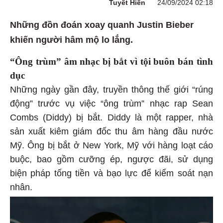
Tuyết Hiền
24/09/2024 02:18
Những đồn đoán xoay quanh Justin Bieber
khiến người hâm mộ lo lắng.
“Ông trùm” âm nhạc bị bắt vì tội buôn bán tình
dục
Những ngày gần đây, truyền thông thế giới “rúng
động” trước vụ việc “ông trùm” nhạc rap Sean
Combs (Diddy) bị bắt. Diddy là một rapper, nhà
sản xuất kiêm giám đốc thu âm hàng đầu nước
Mỹ. Ông bị bắt ở New York, Mỹ với hàng loạt cáo
buộc, bao gồm cưỡng ép, ngược đãi, sử dụng
biện pháp tống tiền và bạo lực để kiểm soát nạn
nhân.