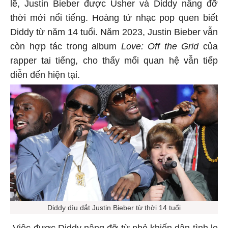
lẽ, Justin Bieber được Usher và Diddy nâng đỡ
thời mới nổi tiếng. Hoàng tử nhạc pop quen biết
Diddy từ năm 14 tuổi. Năm 2023, Justin Bieber vẫn
còn hợp tác trong album
Love: Off the Grid
của
rapper tai tiếng, cho thấy mối quan hệ vẫn tiếp
diễn đến hiện tại.
Diddy dìu dắt Justin Bieber từ thời 14 tuổi
Việc được Diddy nâng đỡ từ nhỏ khiến dân tình lo