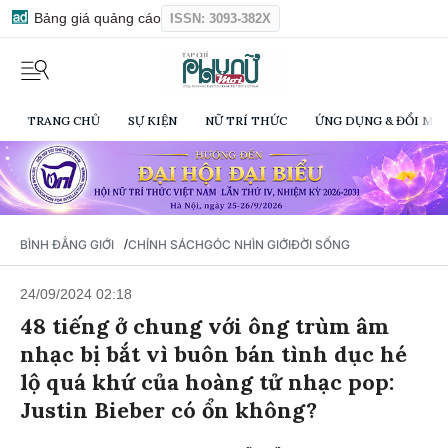
Bảng giá quảng cáo
ISSN: 3093-382X
TRANG CHỦ
SỰ KIỆN
NỮ TRÍ THỨC
ỨNG DỤNG & ĐỔI MỚI
/
BÌNH ĐẲNG GIỚI
CHÍNH SÁCH
GÓC NHÌN GIỚI
ĐỜI SỐNG
24/09/2024 02:18
48 tiếng ở chung với ông trùm âm
nhạc bị bắt vì buôn bán tình dục hé
lộ quá khứ của hoàng tử nhạc pop:
Justin Bieber có ổn không?