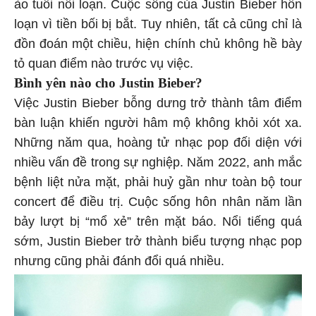
ào tuổi nổi loạn. Cuộc sống của Justin Bieber hỗn
loạn vì tiền bối bị bắt. Tuy nhiên, tất cả cũng chỉ là
đồn đoán một chiều, hiện chính chủ không hề bày
tỏ quan điểm nào trước vụ việc.
Bình yên nào cho Justin Bieber?
Việc Justin Bieber bỗng dưng trở thành tâm điểm
bàn luận khiến người hâm mộ không khỏi xót xa.
Những năm qua, hoàng tử nhạc pop đối diện với
nhiều vấn đề trong sự nghiệp. Năm 2022, anh mắc
bệnh liệt nửa mặt, phải huỷ gần như toàn bộ tour
concert để điều trị. Cuộc sống hôn nhân năm lần
bảy lượt bị “mổ xẻ” trên mặt báo. Nổi tiếng quá
sớm, Justin Bieber trở thành biểu tượng nhạc pop
nhưng cũng phải đánh đổi quá nhiều.