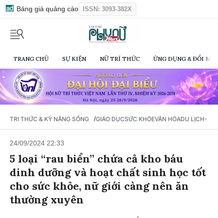
Bảng giá quảng cáo
ISSN: 3093-382X
TRANG CHỦ
SỰ KIỆN
NỮ TRÍ THỨC
ỨNG DỤNG & ĐỔI MỚI
/
TRI THỨC & KỸ NĂNG SỐNG
GIÁO DỤC
SỨC KHỎE
VĂN HÓA
DU LỊCH- Ẩ
24/09/2024 22:33
5 loại “rau biển” chứa cả kho báu
dinh dưỡng và hoạt chất sinh học tốt
cho sức khỏe, nữ giới càng nên ăn
thường xuyên