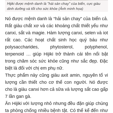
Hijiki được mệnh danh là "hải sản chay" của biển, cực giàu
dinh dưỡng và tốt cho sức khỏe (Ảnh minh họa)
Nó được mệnh danh là “hải sản chay” của biển cả.
Rất giàu chất xơ và các khoáng chất thiết yếu như
canxi, sắt và magie. Hàm lượng canxi, selen và iot
rất cao. Các hoạt chất sinh học quý báu như
polysaccharides, phytosterol, polyphenol,
terpenoid … giúp Hijiki trở thành cái tên nổi bật
trong chăm sóc sức khỏe cũng như sắc đẹp. Đặc
biệt là đối với chị em phụ nữ.
Thực phẩm này cũng giàu axit amin, nguyên tố vi
lượng cần thiết cho cơ thể con người. Nó được
cho là giàu canxi hơn cả sữa và lượng sắt cao gấp
7 lần gan gà.
Ăn Hijiki với lượng nhỏ nhưng đều đặn giúp chúng
ta phòng chống nhiều bệnh tật. Có thể kể đến như