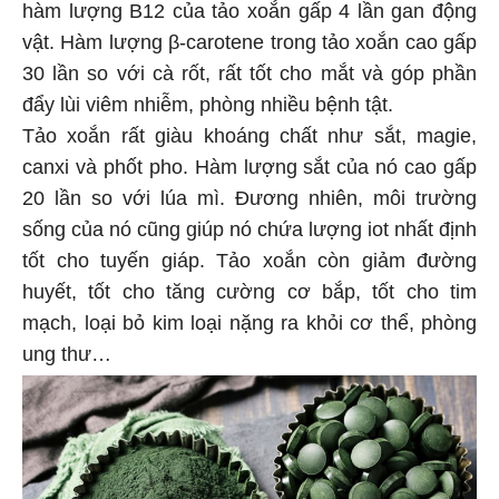
hàm lượng B12 của tảo xoắn gấp 4 lần gan động
vật. Hàm lượng β-carotene trong tảo xoắn cao gấp
30 lần so với cà rốt, rất tốt cho mắt và góp phần
đẩy lùi viêm nhiễm, phòng nhiều bệnh tật.
Tảo xoắn rất giàu khoáng chất như sắt, magie,
canxi và phốt pho. Hàm lượng sắt của nó cao gấp
20 lần so với lúa mì. Đương nhiên, môi trường
sống của nó cũng giúp nó chứa lượng iot nhất định
tốt cho tuyến giáp. Tảo xoắn còn giảm đường
huyết, tốt cho tăng cường cơ bắp, tốt cho tim
mạch, loại bỏ kim loại nặng ra khỏi cơ thể, phòng
ung thư…