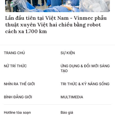
Lần đầu tiên tại Việt Nam - Vinmec phẫu
thuật xuyên Việt hai chiều bằng robot
cách xa 1.700 km
TRANG CHỦ
SỰ KIỆN
NỮ TRÍ THỨC
ỨNG DỤNG & ĐỔI MỚI SÁNG
TẠO
NHÌN RA THẾ GIỚI
TRI THỨC & KỸ NĂNG SỐNG
BÌNH ĐẲNG GIỚI
MULTIMEDIA
Hotline tòa soạn
Báo giá