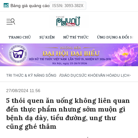
Bảng giá quảng cáo
ISSN: 3093-382X
TRANG CHỦ
SỰ KIỆN
NỮ TRÍ THỨC
ỨNG DỤNG & ĐỔI MỚI
/
TRI THỨC & KỸ NĂNG SỐNG
GIÁO DỤC
SỨC KHỎE
VĂN HÓA
DU LỊCH- Ẩ
27/08/2024 11:56
5 thói quen ăn uống không liên quan
đến thực phẩm nhưng sớm muộn gì
bệnh dạ dày, tiểu đường, ung thư
cũng ghé thăm