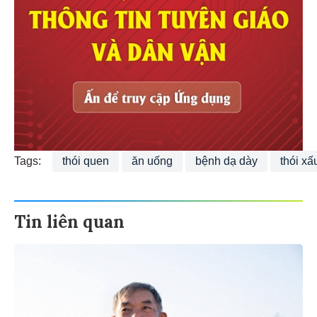
Tags:
thói quen
ăn uống
bệnh dạ dày
thói xấ
Tin liên quan