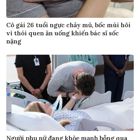
Cô gái 26 tuổi ngực chảy mủ, bốc mùi hôi
vì thói quen ăn uống khiến bác sĩ sốc
nặng
Người phụ nữ đang khỏe mạnh bỗng qua