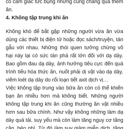
có cảm giác tức bụng nhưng cũng chẳng quá thèm
ăn.
4. Không tập trung khi ăn
Không khó để bắt gặp những người vừa ăn vừa
dùng các thiết bị điện tử hoặc đọc sách/truyện, tán
gẫu với nhau. Những thói quen tưởng chừng vô
hại này lại có sức tàn phá rất lớn đối với dạ dày.
Bao gồm đau dạ dày, ảnh hưởng tiêu cực đến quá
trình tiêu hóa thức ăn, nuốt phải dị vật vào dạ dày,
viêm loét dạ dày do rối loạn tiết axit dịch vị…
Việc không tập trung vào bữa ăn còn có thể khiến
bạn ăn nhiều hơn mà không biết. Những người
không tập trung khi ăn cũng thường ăn vặt nhiều
hơn sau bữa chính. Như vậy không những làm dạ
dày quá tải, suy yếu mà còn làm tăng nguy cơ tăng
cân, béo phì. Từ đó làm suy giảm miễn dịch, tăng