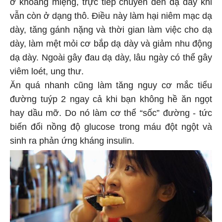
ở khoang miệng, trực tiếp chuyển đến dạ dày khi
vẫn còn ở dạng thô. Điều này làm hại niêm mạc dạ
dày, tăng gánh nặng và thời gian làm việc cho dạ
dày, làm mệt mỏi cơ bắp dạ dày và giảm nhu động
dạ dày. Ngoài gây đau dạ dày, lâu ngày có thể gây
viêm loét, ung thư.
Ăn quá nhanh cũng làm tăng nguy cơ mắc tiểu
đường tuýp 2 ngay cả khi bạn không hề ăn ngọt
hay dầu mỡ. Do nó làm cơ thể “sốc” đường - tức
biến đổi nồng độ glucose trong máu đột ngột và
sinh ra phản ứng kháng insulin.