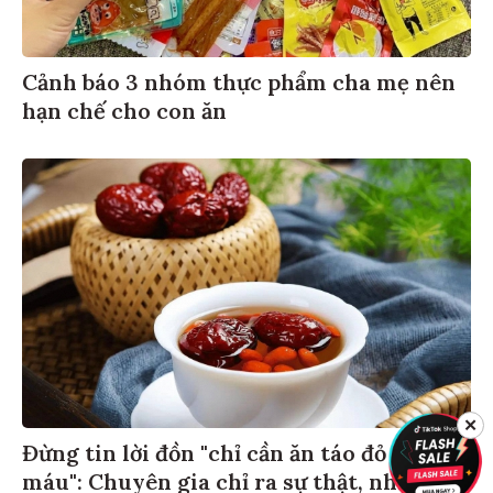
Cảnh báo 3 nhóm thực phẩm cha mẹ nên
hạn chế cho con ăn
✕
Đừng tin lời đồn "chỉ cần ăn táo đỏ là bổ
máu": Chuyên gia chỉ ra sự thật, nhiều