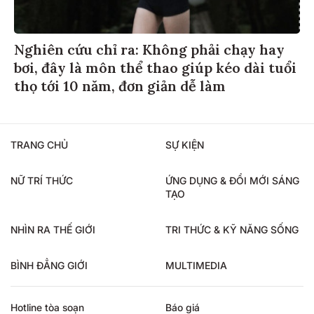
Nghiên cứu chỉ ra: Không phải chạy hay
bơi, đây là môn thể thao giúp kéo dài tuổi
thọ tới 10 năm, đơn giản dễ làm
TRANG CHỦ
SỰ KIỆN
NỮ TRÍ THỨC
ỨNG DỤNG & ĐỔI MỚI SÁNG
TẠO
NHÌN RA THẾ GIỚI
TRI THỨC & KỸ NĂNG SỐNG
BÌNH ĐẲNG GIỚI
MULTIMEDIA
Hotline tòa soạn
Báo giá