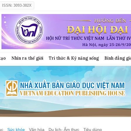
ISSN: 3093-382X
tạo
Nhìn ra thế giới
Tri thức & Kỹ năng sống
Bình đẳng gi
ục
Sức khỏe
Văn hóa
Du lịch- Ẩm thực
Tiêu dùng