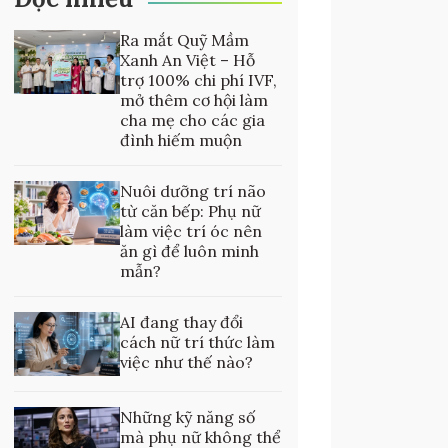
Ra mắt Quỹ Mầm
Xanh An Việt – Hỗ
trợ 100% chi phí IVF,
mở thêm cơ hội làm
cha mẹ cho các gia
đình hiếm muộn
Nuôi dưỡng trí não
từ căn bếp: Phụ nữ
làm việc trí óc nên
ăn gì để luôn minh
mẫn?
AI đang thay đổi
cách nữ trí thức làm
việc như thế nào?
Những kỹ năng số
mà phụ nữ không thể