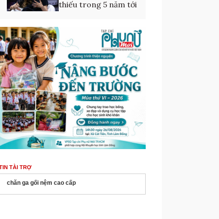
thiếu trong 5 năm tới
TIN TÀI TRỢ
chăn ga gối nệm cao cấp