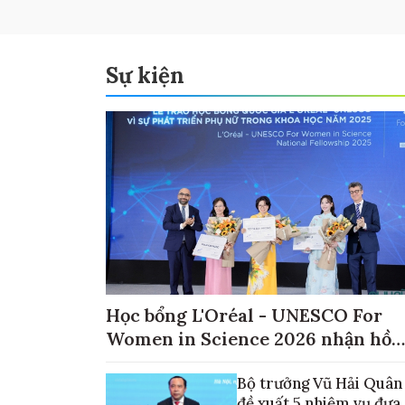
Sự kiện
Học bổng L'Oréal - UNESCO For
Women in Science 2026 nhận hồ
sơ đến ngày 30/9
Bộ trưởng Vũ Hải Quân
đề xuất 5 nhiệm vụ đưa