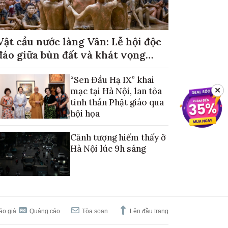
Vật cầu nước làng Vân: Lễ hội độc
đáo giữa bùn đất và khát vọng
mùa màng no đủ
“Sen Đầu Hạ IX” khai
mạc tại Hà Nội, lan tỏa
✕
tinh thần Phật giáo qua
hội họa
Cảnh tượng hiếm thấy ở
Hà Nội lúc 9h sáng
áo giá
Quảng cáo
Tòa soạn
Lên đầu trang