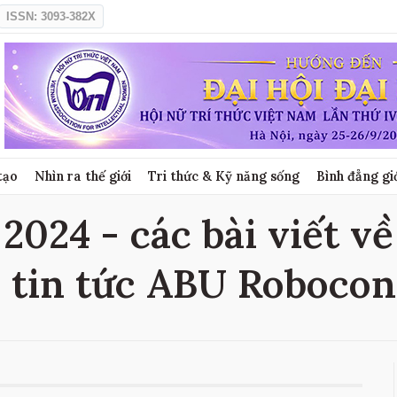
ISSN: 3093-382X
tạo
Nhìn ra thế giới
Tri thức & Kỹ năng sống
Bình đẳng gi
2024 - các bài viết v
, tin tức ABU Robocon