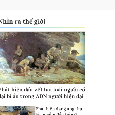
Nhìn ra thế giới
Phát hiện dấu vết hai loài người cổ
đại bí ẩn trong ADN người hiện đại
Phát hiện dạng ung thư
lây nhiễm đầu tiên ở