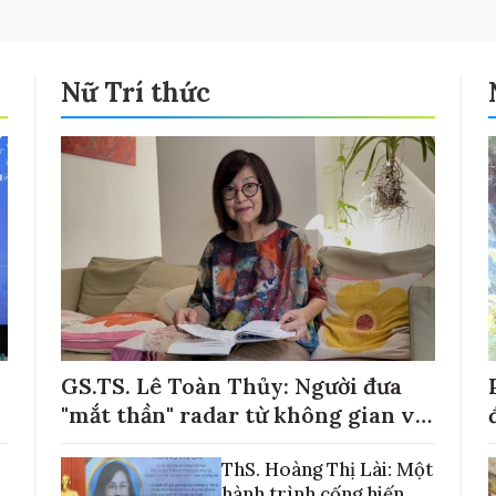
Nữ Trí thức
GS.TS. Lê Toàn Thủy: Người đưa
"mắt thần" radar từ không gian về
với những cánh đồng lúa Việt Nam
ThS. Hoàng Thị Lài: Một
hành trình cống hiến,