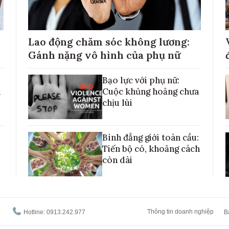
Lao động chăm sóc không lương:
Gánh nặng vô hình của phụ nữ
Bạo lực với phụ nữ:
h
Cuộc khủng hoảng chưa
chịu lùi
Bình đẳng giới toàn cầu:
Tiến bộ có, khoảng cách
còn dài
Thông tin doanh nghiệp
Hotline: 0913.242.977
B