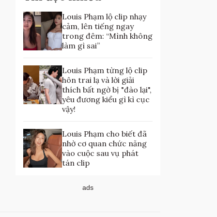
Louis Phạm lộ clip nhạy
cảm, lên tiếng ngay
trong đêm: “Mình không
làm gì sai”
Louis Phạm từng lộ clip
hôn trai lạ và lời giải
thích bất ngờ bị "đào lại",
yêu đương kiểu gì kì cục
vậy!
Louis Phạm cho biết đã
nhờ cơ quan chức năng
vào cuộc sau vụ phát
tán clip
ads