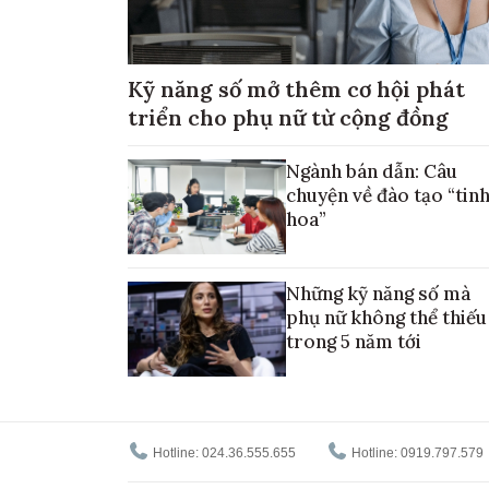
Kỹ năng số mở thêm cơ hội phát
triển cho phụ nữ từ cộng đồng
Ngành bán dẫn: Câu
chuyện về đào tạo “tin
hoa”
Những kỹ năng số mà
phụ nữ không thể thiếu
trong 5 năm tới
Hotline: 024.36.555.655
Hotline: 0919.797.579