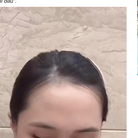
i đấu".