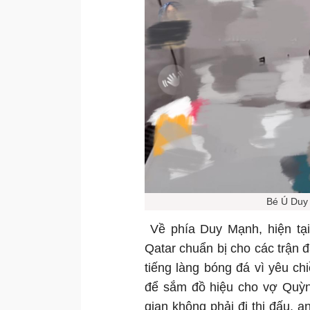
Bé Ú Duy 
Về phía Duy Mạnh, hiện tại
Qatar chuẩn bị cho các trận 
tiếng làng bóng đá vì yêu c
để sắm đồ hiệu cho vợ Quỳn
gian không phải đi thi đấu, 