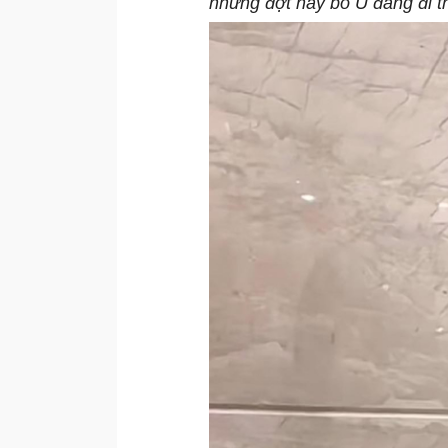
nhưng đợt này bố Ú đang đi th