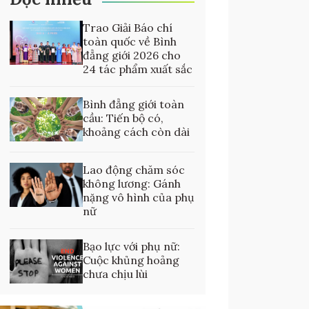
Trao Giải Báo chí
toàn quốc về Bình
đẳng giới 2026 cho
24 tác phẩm xuất sắc
Bình đẳng giới toàn
cầu: Tiến bộ có,
khoảng cách còn dài
Lao động chăm sóc
không lương: Gánh
nặng vô hình của phụ
nữ
Bạo lực với phụ nữ:
Cuộc khủng hoảng
chưa chịu lùi