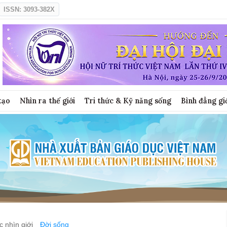
ISSN: 3093-382X
tạo
Nhìn ra thế giới
Tri thức & Kỹ năng sống
Bình đẳng gi
 nhìn giới
Đời sống