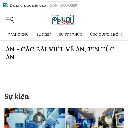
Bảng giá quảng cáo
ISSN: 3093-382X
TRANG CHỦ
SỰ KIỆN
NỮ TRÍ THỨC
ỨNG DỤNG & ĐỔI MỚI
ĂN - CÁC BÀI VIẾT VỀ ĂN, TIN TỨC
ĂN
Sự kiện