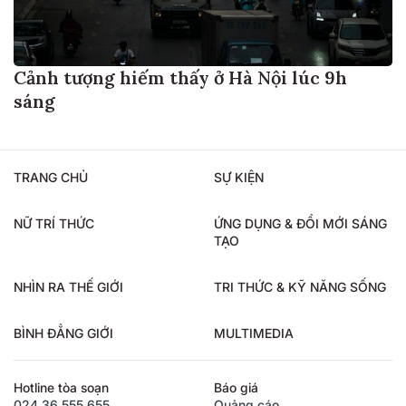
Cảnh tượng hiếm thấy ở Hà Nội lúc 9h
sáng
TRANG CHỦ
SỰ KIỆN
NỮ TRÍ THỨC
ỨNG DỤNG & ĐỔI MỚI SÁNG
TẠO
NHÌN RA THẾ GIỚI
TRI THỨC & KỸ NĂNG SỐNG
BÌNH ĐẲNG GIỚI
MULTIMEDIA
Hotline tòa soạn
Báo giá
024.36.555.655
Quảng cáo