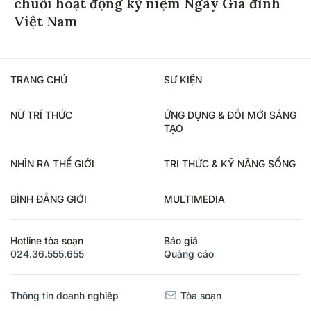
chuỗi hoạt động kỷ niệm Ngày Gia đình
Việt Nam
TRANG CHỦ
SỰ KIỆN
NỮ TRÍ THỨC
ỨNG DỤNG & ĐỔI MỚI SÁNG
TẠO
NHÌN RA THẾ GIỚI
TRI THỨC & KỸ NĂNG SỐNG
BÌNH ĐẲNG GIỚI
MULTIMEDIA
Hotline tòa soạn
Báo giá
024.36.555.655
Quảng cáo
Thông tin doanh nghiệp
Tòa soạn