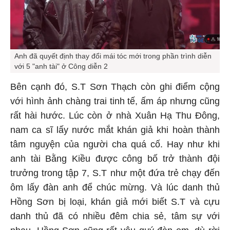
Anh đã quyết định thay đổi mái tóc mới trong phần trình diễn
với 5 "anh tài" ở Công diễn 2
Bên cạnh đó, S.T Sơn Thạch còn ghi điểm cộng
với hình ảnh chàng trai tinh tế, ấm áp nhưng cũng
rất hài hước. Lúc còn ở nhà Xuân Hạ Thu Đông,
nam ca sĩ lấy nước mắt khán giả khi hoàn thành
tâm nguyện của người cha quá cố. Hay như khi
anh tài Bằng Kiều được công bố trở thành đội
trưởng trong tập 7, S.T như một đứa trẻ chạy đến
ôm lấy đàn anh để chúc mừng. Và lúc danh thủ
Hồng Sơn bị loại, khán giả mới biết S.T và cựu
danh thủ đã có nhiều đêm chia sẻ, tâm sự với
nhau. Hồng Sơn cũng rất yêu quý đàn em, dù rời