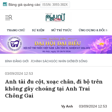
Bảng giá quảng cáo
ISSN: 3093-382X
TRANG CHỦ
SỰ KIỆN
NỮ TRÍ THỨC
ỨNG DỤNG & ĐỔI MỚI
/
BÌNH ĐẲNG GIỚI
CHÍNH SÁCH
GÓC NHÌN GIỚI
ĐỜI SỐNG
03/09/2024 12:53
Anh tài đu cột, xoạc chân, đi bộ trên
không gây choáng tại Anh Trai
Chông Gai
Vy Anh
03/09/2024 12:53