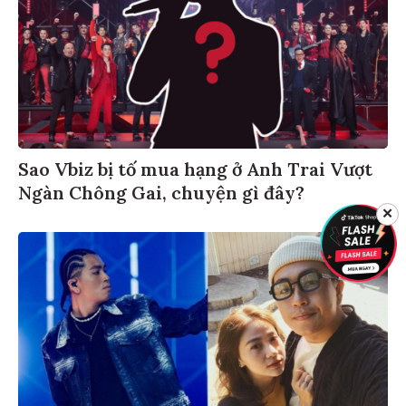
Sao Vbiz bị tố mua hạng ở Anh Trai Vượt
Ngàn Chông Gai, chuyện gì đây?
✕