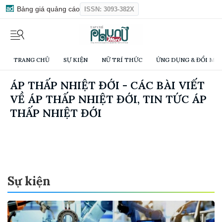
Bảng giá quảng cáo
ISSN: 3093-382X
TRANG CHỦ
SỰ KIỆN
NỮ TRÍ THỨC
ỨNG DỤNG & ĐỔI MỚI
ÁP THẤP NHIỆT ĐỚI - CÁC BÀI VIẾT
VỀ ÁP THẤP NHIỆT ĐỚI, TIN TỨC ÁP
THẤP NHIỆT ĐỚI
Sự kiện