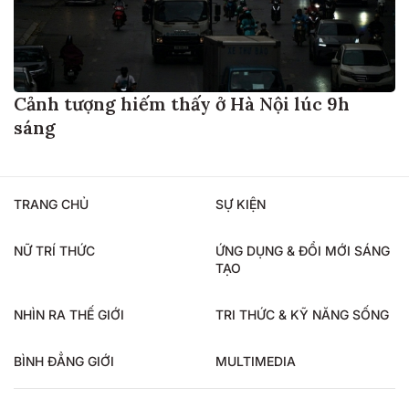
Cảnh tượng hiếm thấy ở Hà Nội lúc 9h
sáng
TRANG CHỦ
SỰ KIỆN
NỮ TRÍ THỨC
ỨNG DỤNG & ĐỔI MỚI SÁNG
TẠO
NHÌN RA THẾ GIỚI
TRI THỨC & KỸ NĂNG SỐNG
BÌNH ĐẲNG GIỚI
MULTIMEDIA