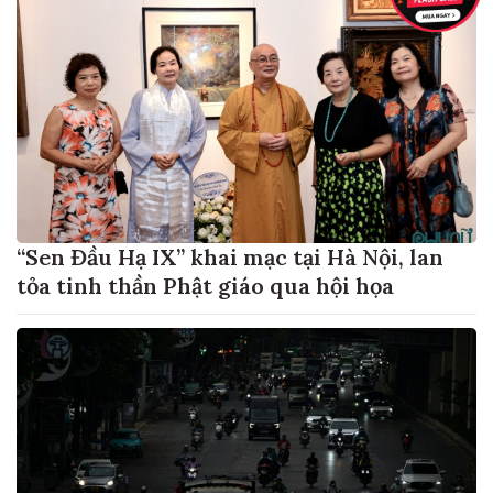
“Sen Đầu Hạ IX” khai mạc tại Hà Nội, lan
tỏa tinh thần Phật giáo qua hội họa