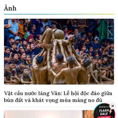
Ảnh
Vật cầu nước làng Vân: Lễ hội độc đáo giữa
bùn đất và khát vọng mùa màng no đủ
✕