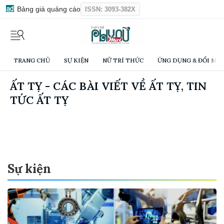
Bảng giá quảng cáo
ISSN: 3093-382X
TRANG CHỦ
SỰ KIỆN
NỮ TRÍ THỨC
ỨNG DỤNG & ĐỔI MỚI
ẤT TỴ - CÁC BÀI VIẾT VỀ ẤT TỴ, TIN
TỨC ẤT TỴ
Sự kiện