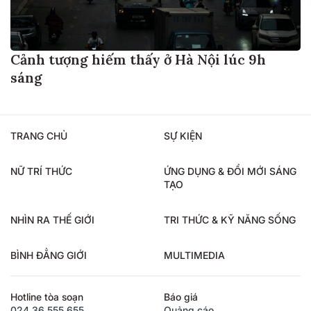
Cảnh tượng hiếm thấy ở Hà Nội lúc 9h
sáng
TRANG CHỦ
SỰ KIỆN
NỮ TRÍ THỨC
ỨNG DỤNG & ĐỔI MỚI SÁNG
TẠO
NHÌN RA THẾ GIỚI
TRI THỨC & KỸ NĂNG SỐNG
BÌNH ĐẲNG GIỚI
MULTIMEDIA
Hotline tòa soạn
Báo giá
024.36.555.655
Quảng cáo