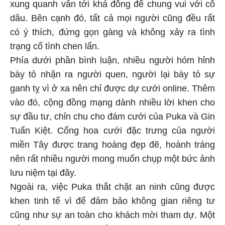
xung quanh vẫn tới khá đông để chung vui với cô
dâu. Bên cạnh đó, tất cả mọi người cũng đều rất
có ý thích, đứng gọn gàng và không xảy ra tình
trạng cố tình chen lấn.
Phía dưới phần bình luận, nhiều người hóm hỉnh
bày tỏ nhận ra người quen, người lại bày tỏ sự
ganh tỵ vì ở xa nên chỉ được dự cưới online. Thêm
vào đó, cộng đồng mạng dành nhiều lời khen cho
sự đầu tư, chỉn chu cho đám cưới của Puka và Gin
Tuấn Kiệt. Cổng hoa cưới đặc trưng của người
miền Tây được trang hoàng đẹp đẽ, hoành tráng
nên rất nhiều người mong muốn chụp một bức ảnh
lưu niệm tại đây.
Ngoài ra, việc Puka thắt chặt an ninh cũng được
khen tinh tế vì để đảm bảo không gian riêng tư
cũng như sự an toàn cho khách mời tham dự. Một