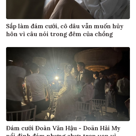
Sắp làm đám cưới, cô dâu vẫn muốn hủy
hôn vì câu nói trong đêm của chồng
Đám cưới Đoàn Văn Hậu - Doãn Hải My