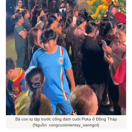
Bà con tụ tập trước cổng đám cưới Puka ở Đồng Tháp
(Nguồn: congcuoimientay_vanngot)