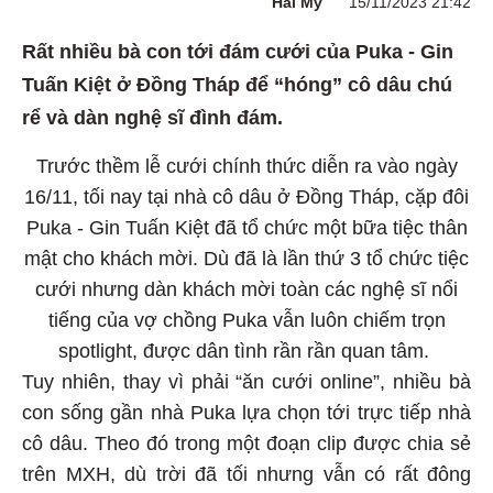
Hải My
15/11/2023 21:42
Rất nhiều bà con tới đám cưới của Puka - Gin
Tuấn Kiệt ở Đồng Tháp để “hóng” cô dâu chú
rể và dàn nghệ sĩ đình đám.
Trước thềm lễ cưới chính thức diễn ra vào ngày
16/11, tối nay tại nhà cô dâu ở Đồng Tháp, cặp đôi
Puka - Gin Tuấn Kiệt đã tổ chức một bữa tiệc thân
mật cho khách mời. Dù đã là lần thứ 3 tổ chức tiệc
cưới nhưng dàn khách mời toàn các nghệ sĩ nổi
tiếng của vợ chồng Puka vẫn luôn chiếm trọn
spotlight, được dân tình rần rần quan tâm.
Tuy nhiên, thay vì phải “ăn cưới online”, nhiều bà
con sống gần nhà Puka lựa chọn tới trực tiếp nhà
cô dâu. Theo đó trong một đoạn clip được chia sẻ
trên MXH, dù trời đã tối nhưng vẫn có rất đông