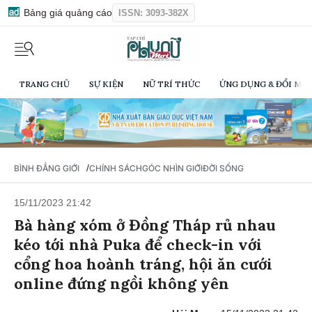
Bảng giá quảng cáo
ISSN: 3093-382X
TRANG CHỦ
SỰ KIỆN
NỮ TRÍ THỨC
ỨNG DỤNG & ĐỔI MỚI
/
BÌNH ĐẲNG GIỚI
CHÍNH SÁCH
GÓC NHÌN GIỚI
ĐỜI SỐNG
15/11/2023 21:42
Bà hàng xóm ở Đồng Tháp rủ nhau
kéo tới nhà Puka để check-in với
cổng hoa hoành tráng, hội ăn cưới
online đứng ngồi không yên