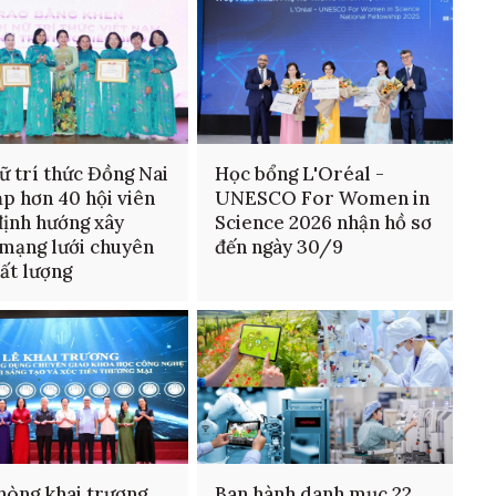
ữ trí thức Đồng Nai
Học bổng L'Oréal -
ạp hơn 40 hội viên
UNESCO For Women in
định hướng xây
Science 2026 nhận hồ sơ
mạng lưới chuyên
đến ngày 30/9
hất lượng
hòng khai trương
Ban hành danh mục 22