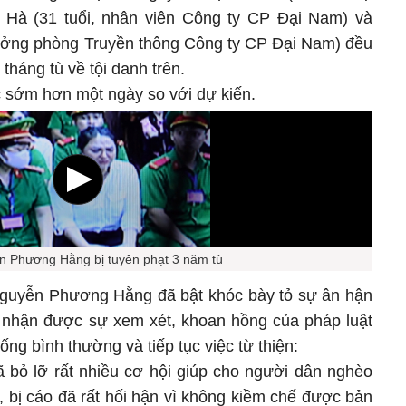
u Hà (31 tuổi, nhân viên Công ty CP Đại Nam) và
ưởng phòng Truyền thông Công ty CP Đại Nam) đều
tháng tù về tội danh trên.
c sớm hơn một ngày so với dự kiến.
ễn Phương Hằng bị tuyên phạt 3 năm tù
o Nguyễn Phương Hằng đã bật khóc bày tỏ sự ân hận
nhận được sự xem xét, khoan hồng của pháp luật
ống bình thường và tiếp tục việc từ thiện:
ã bỏ lỡ rất nhiều cơ hội giúp cho người dân nghèo
, bị cáo đã rất hối hận vì không kiềm chế được bản