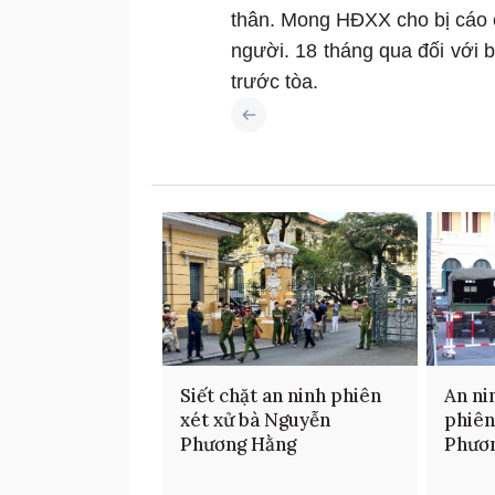
thân. Mong HĐXX cho bị cáo c
người. 18 tháng qua đối với b
trước tòa.
Siết chặt an ninh phiên
An ni
xét xử bà Nguyễn
phiên
Phương Hằng
Phươ