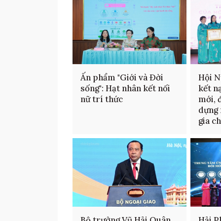
Ấn phẩm "Giới và Đời
Hội N
sống": Hạt nhân kết nối
kết n
nữ trí thức
mới, 
dựng 
gia c
Bộ trưởng Vũ Hải Quân
Hải P