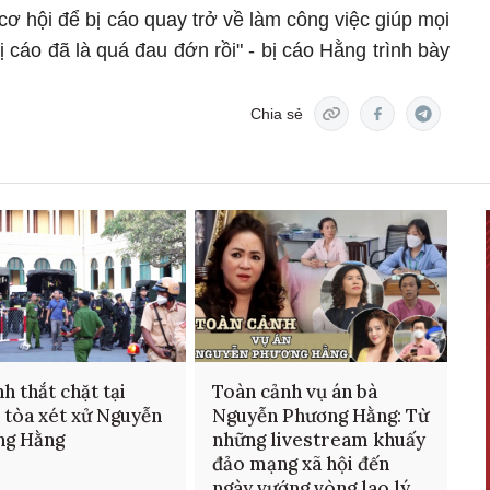
ơ hội để bị cáo quay trở về làm công việc giúp mọi
ị cáo đã là quá đau đớn rồi" - bị cáo Hằng trình bày
Chia sẻ
nh thắt chặt tại
Toàn cảnh vụ án bà
 tòa xét xử Nguyễn
Nguyễn Phương Hằng: Từ
ng Hằng
những livestream khuấy
đảo mạng xã hội đến
ngày vướng vòng lao lý