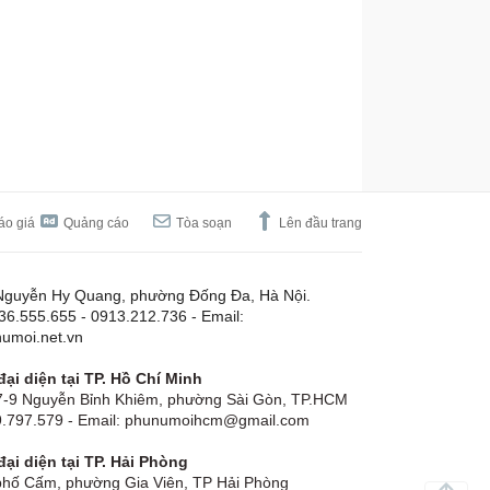
áo giá
Quảng cáo
Tòa soạn
Lên đầu trang
Nguyễn Hy Quang, phường Đống Đa, Hà Nội.
.36.555.655 - 0913.212.736 - Email:
umoi.net.vn
ại diện tại TP. Hồ Chí Minh
-9 Nguyễn Bỉnh Khiêm, phường Sài Gòn, TP.HCM
19.797.579 - Email: phunumoihcm@gmail.com
ại diện tại TP. Hải Phòng
hố Cấm, phường Gia Viên, TP Hải Phòng