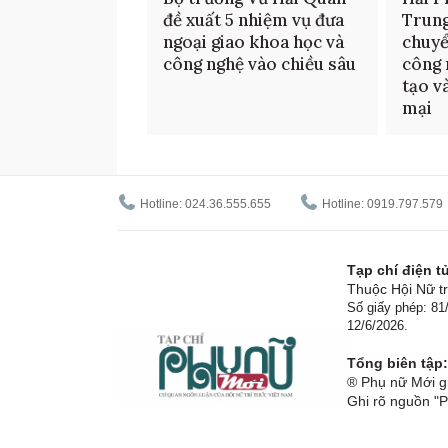
đề xuất 5 nhiệm vụ đưa
Trun
ngoại giao khoa học và
chuyể
công nghệ vào chiều sâu
công 
tạo v
mại
Hotline: 024.36.555.655
Hotline: 0919.797.579
Tạp chí điện 
Thuộc Hội Nữ tr
Số giấy phép: 8
12/6/2026.
Tổng biên tập:
® Phụ nữ Mới gi
Ghi rõ nguồn "P