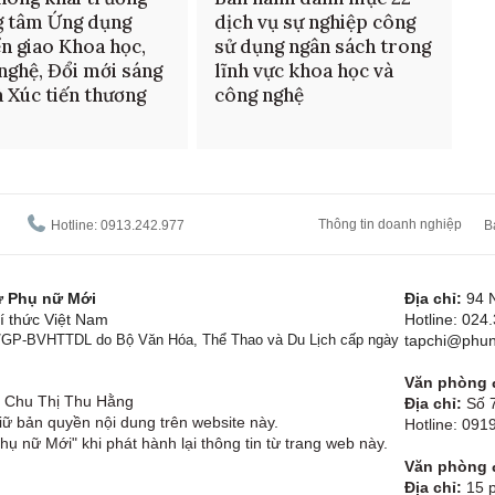
g tâm Ứng dụng
dịch vụ sự nghiệp công
n giao Khoa học,
sử dụng ngân sách trong
nghệ, Đổi mới sáng
lĩnh vực khoa học và
à Xúc tiến thương
công nghệ
Thông tin doanh nghiệp
Hotline: 0913.242.977
B
tử Phụ nữ Mới
Địa chỉ:
94 
í thức Việt Nam
Hotline: 024
1/GP-BVHTTDL do Bộ Văn Hóa, Thể Thao và Du Lịch cấp ngày
tapchi@phun
Văn phòng đ
Chu Thị Thu Hằng
Địa chỉ:
Số 7
ữ bản quyền nội dung trên website này.
Hotline: 09
hụ nữ Mới" khi phát hành lại thông tin từ trang web này.
Văn phòng đ
Địa chỉ:
15 p