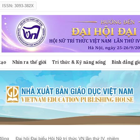
ISSN: 3093-382X
tạo
Nhìn ra thế giới
Tri thức & Kỹ năng sống
Bình đẳng gi
động
Đại hội Đại biểu Hội Nữ trí thức VN lần thứ IV, nhiệm