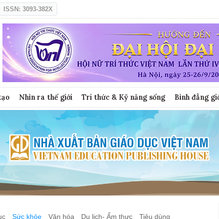
ISSN: 3093-382X
tạo
Nhìn ra thế giới
Tri thức & Kỹ năng sống
Bình đẳng gi
ục
Sức khỏe
Văn hóa
Du lịch- Ẩm thực
Tiêu dùng