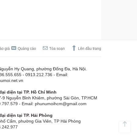
áo giá
Quảng cáo
Tòa soạn
Lên đầu trang
Nguyễn Hy Quang, phường Đống Đa, Hà Nội.
.36.555.655 - 0913.212.736 - Email:
umoi.net.vn
ại diện tại TP. Hồ Chí Minh
-9 Nguyễn Bỉnh Khiêm, phường Sài Gòn, TP.HCM
19.797.579 - Email: phunumoihcm@gmail.com
ại diện tại TP. Hải Phòng
hố Cấm, phường Gia Viên, TP Hải Phòng
3.242.977