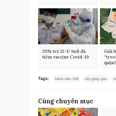
20% trẻ 12-17 tuổi đã
Giải 
tiêm vaccine Covid-19
“treo
quận
Tags:
bệnh viện 108
cấy ghép gan
n
Cùng chuyên mục