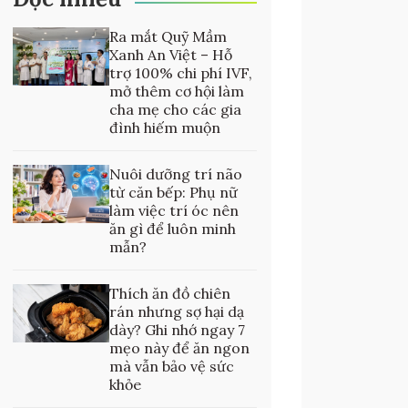
Ra mắt Quỹ Mầm
Xanh An Việt – Hỗ
trợ 100% chi phí IVF,
mở thêm cơ hội làm
cha mẹ cho các gia
đình hiếm muộn
Nuôi dưỡng trí não
từ căn bếp: Phụ nữ
làm việc trí óc nên
ăn gì để luôn minh
mẫn?
Thích ăn đồ chiên
rán nhưng sợ hại dạ
dày? Ghi nhớ ngay 7
mẹo này để ăn ngon
mà vẫn bảo vệ sức
khỏe