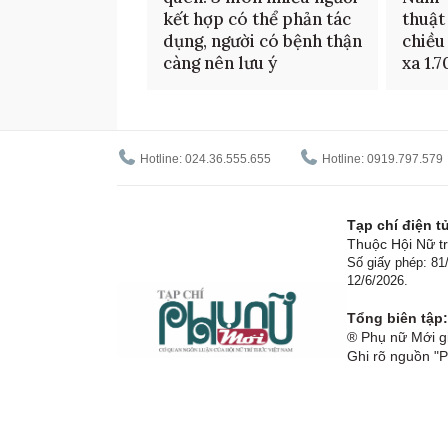
kết hợp có thể phản tác
thuật
dụng, người có bệnh thận
chiều
càng nên lưu ý
xa 1.
Hotline: 024.36.555.655
Hotline: 0919.797.579
Tạp chí điện 
Thuộc Hội Nữ tr
Số giấy phép: 8
12/6/2026.
Tổng biên tập:
® Phụ nữ Mới gi
Ghi rõ nguồn "P