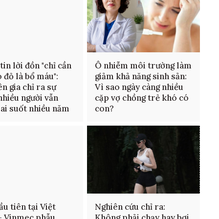
tin lời đồn "chỉ cần
Ô nhiễm môi trường làm
o đỏ là bổ máu":
giảm khả năng sinh sản:
n gia chỉ ra sự
Vì sao ngày càng nhiều
 nhiều người vẫn
cặp vợ chồng trẻ khó có
sai suốt nhiều năm
con?
ầu tiên tại Việt
Nghiên cứu chỉ ra:
- Vinmec phẫu
Không phải chạy hay bơi,