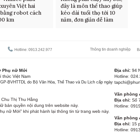
 xuyên Việt hai
đây là môn thể thao giúp
 bằng robot cách
kéo dài tuổi thọ tới 10
700 km
năm, đơn giản dễ làm
Thông tin doanh nghiệp
Hotline: 0913.242.977
B
tử Phụ nữ Mới
Địa chỉ:
94 
í thức Việt Nam
Hotline: 024
1/GP-BVHTTDL do Bộ Văn Hóa, Thể Thao và Du Lịch cấp ngày
tapchi@phun
Văn phòng đ
Chu Thị Thu Hằng
Địa chỉ:
Số 7
ữ bản quyền nội dung trên website này.
Hotline: 09
hụ nữ Mới" khi phát hành lại thông tin từ trang web này.
Văn phòng đ
Địa chỉ:
15 p
Hotline: 091