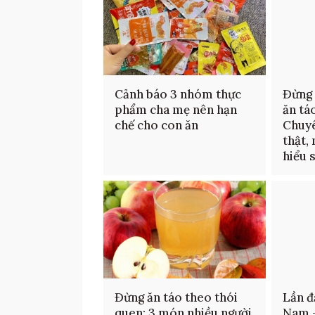
Cảnh báo 3 nhóm thực
Đừng 
phẩm cha mẹ nên hạn
ăn tá
chế cho con ăn
Chuyê
thật,
hiểu 
Đừng ăn táo theo thói
Lần đ
quen: 3 món nhiều người
Nam 