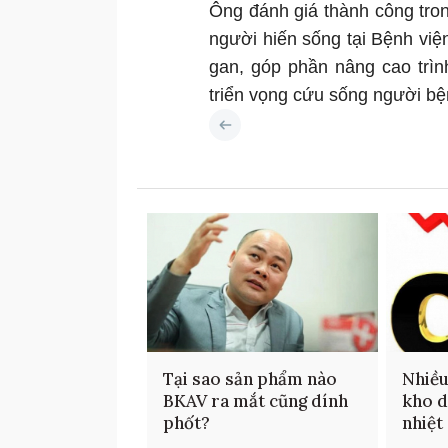
Ông đánh giá thành công tron
người hiến sống tại Bệnh việ
gan, góp phần nâng cao trì
triển vọng cứu sống người b
Tại sao sản phẩm nào
Nhiều
BKAV ra mắt cũng dính
kho d
phốt?
nhiệt