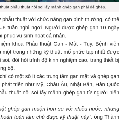
 thuật phẫu thuật nội soi lấy mảnh ghép gan phải để ghép.
y phẫu thuật với chức năng gan bình thường, có thể
 4-6 tuần nghỉ ngơi. Người được ghép gan 10 ngày
lại phục vụ sinh hoạt cá nhân.
hiệm khoa Phẫu thuật Gan - Mật - Tụy, Bệnh viện
à một trong những kỹ thuật mổ phức tạp nhất được
soi, đòi hỏi trình độ kinh nghiệm cao, trang thiết bị
ng bộ.
chỉ có một số ít các trung tâm gan mật và ghép gan
ọc phát triển như Mỹ, Châu Âu, Nhật Bản, Hàn Quốc
hẫu thuật nội soi lấy mảnh ghép gan từ người hiến
thuật ghép gan muộn hơn so với nhiều nước, nhưng
 hoàn toàn làm chủ được kỹ thuật này",
ông Thành