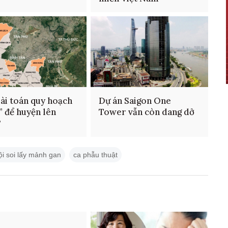
bài toán quy hoạch
Dự án Saigon One
” để huyện lên
Tower vẫn còn dang dở
?
ội soi lấy mảnh gan
ca phẫu thuật