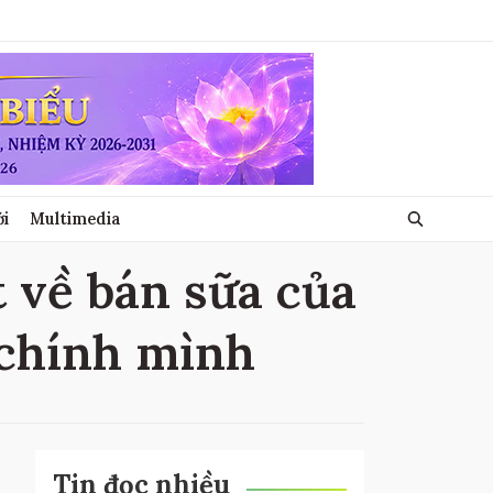
ới
Multimedia
t về bán sữa của
 chính mình
Tin đọc nhiều