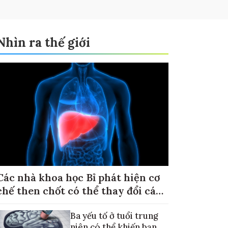
Nhìn ra thế giới
Các nhà khoa học Bỉ phát hiện cơ
chế then chốt có thể thay đổi cách
điều trị ung thư di căn gan
Ba yếu tố ở tuổi trung
niên có thể khiến bạn