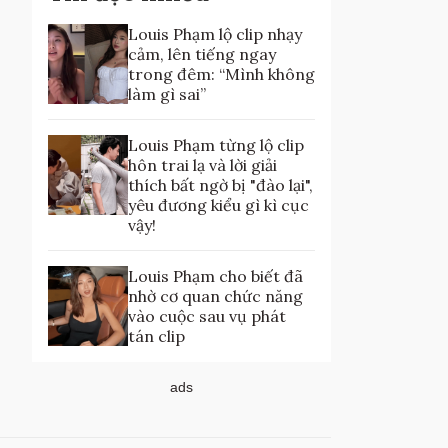
Louis Phạm lộ clip nhạy
cảm, lên tiếng ngay
trong đêm: “Mình không
làm gì sai”
Louis Phạm từng lộ clip
hôn trai lạ và lời giải
thích bất ngờ bị "đào lại",
yêu đương kiểu gì kì cục
vậy!
Louis Phạm cho biết đã
nhờ cơ quan chức năng
vào cuộc sau vụ phát
tán clip
ads