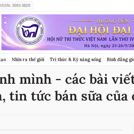
ISSN: 3093-382X
tạo
Nhìn ra thế giới
Tri thức & Kỹ năng sống
Bình đẳng gi
nh mình - các bài viế
, tin tức bán sữa của