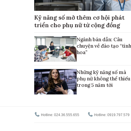
Kỹ năng số mở thêm cơ hội phát
triển cho phụ nữ từ cộng đồng
Ngành bán dẫn: Câu
chuyện về đào tạo “tin
hoa”
Những kỹ năng số mà
phụ nữ không thể thiếu
trong 5 năm tới
Hotline: 024.36.555.655
Hotline: 0919.797.579