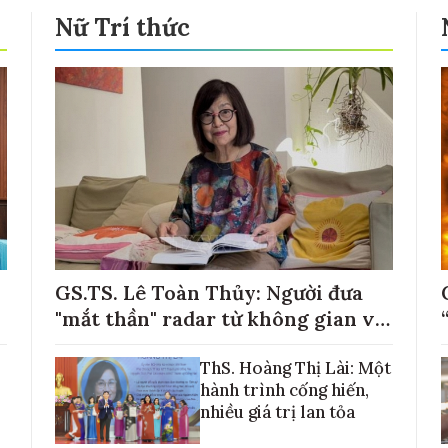
Nữ Trí thức
GS.TS. Lê Toàn Thủy: Người đưa
"mắt thần" radar từ không gian về
với những cánh đồng lúa Việt Nam
ThS. Hoàng Thị Lài: Một
hành trình cống hiến,
nhiều giá trị lan tỏa