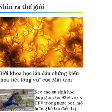
Nhìn ra thế giới
Giới khoa học lần đầu chứng kiến
“họa tiết lông vũ” của Mặt trời
Kẹo cao su sinh học
giúp giảm tới 93% virus
HPV trong nước bọt, mở
hướng hỗ trợ điều trị