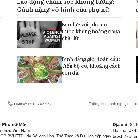
Lao động chăm sóc không lương:
Gánh nặng vô hình của phụ nữ
Bạo lực với phụ nữ:
h
Cuộc khủng hoảng chưa
chịu lùi
Bình đẳng giới toàn cầu:
Tiến bộ có, khoảng cách
còn dài
Thông tin doanh nghiệp
Hotline: 0913.242.977
B
tử Phụ nữ Mới
Địa chỉ:
94 
í thức Việt Nam
Hotline: 024
1/GP-BVHTTDL do Bộ Văn Hóa, Thể Thao và Du Lịch cấp ngày
tapchi@phun