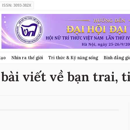
ISSN: 3093-382X
tạo
Nhìn ra thế giới
Tri thức & Kỹ năng sống
Bình đẳng gi
 bài viết về bạn trai, t