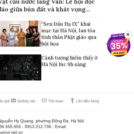
Vật cầu nước làng Vân: Lễ hội độc
đáo giữa bùn đất và khát vọng
mùa màng no đủ
“Sen Đầu Hạ IX” khai
mạc tại Hà Nội, lan tỏa
✕
tinh thần Phật giáo qua
hội họa
Cảnh tượng hiếm thấy ở
Hà Nội lúc 9h sáng
áo giá
Quảng cáo
Tòa soạn
Lên đầu trang
Nguyễn Hy Quang, phường Đống Đa, Hà Nội.
.36.555.655 - 0913.212.736 - Email:
umoi.net.vn