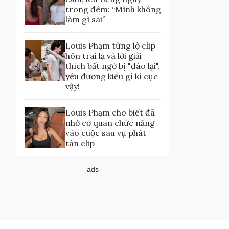
trong đêm: “Mình không
làm gì sai”
Louis Phạm từng lộ clip
hôn trai lạ và lời giải
thích bất ngờ bị "đào lại",
yêu đương kiểu gì kì cục
vậy!
Louis Phạm cho biết đã
nhờ cơ quan chức năng
vào cuộc sau vụ phát
tán clip
ads