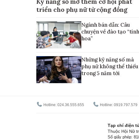
Kỹ năng số mở thêm cơ hội phát
triển cho phụ nữ từ cộng đồng
Ngành bán dẫn: Câu
chuyện về đào tạo “tin
hoa”
Những kỹ năng số mà
phụ nữ không thể thiếu
trong 5 năm tới
Hotline: 024.36.555.655
Hotline: 0919.797.579
Tạp chí điện 
Thuộc Hội Nữ tr
Số giấy phép: 8