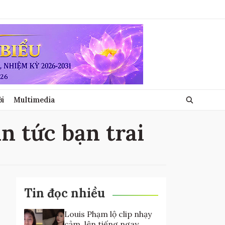
ới
Multimedia
in tức bạn trai
Tin đọc nhiều
Louis Phạm lộ clip nhạy
cảm, lên tiếng ngay