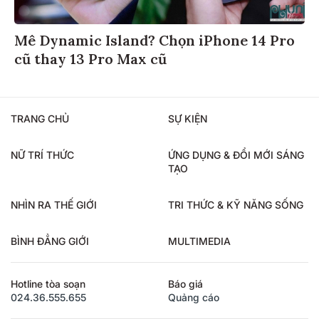
Mê Dynamic Island? Chọn iPhone 14 Pro
cũ thay 13 Pro Max cũ
TRANG CHỦ
SỰ KIỆN
NỮ TRÍ THỨC
ỨNG DỤNG & ĐỔI MỚI SÁNG
TẠO
NHÌN RA THẾ GIỚI
TRI THỨC & KỸ NĂNG SỐNG
BÌNH ĐẲNG GIỚI
MULTIMEDIA
Hotline tòa soạn
Báo giá
024.36.555.655
Quảng cáo