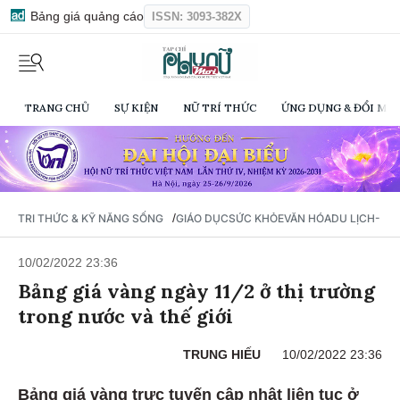
Bảng giá quảng cáo
ISSN: 3093-382X
TRANG CHỦ
SỰ KIỆN
NỮ TRÍ THỨC
ỨNG DỤNG & ĐỔI MỚI
/
TRI THỨC & KỸ NĂNG SỐNG
GIÁO DỤC
SỨC KHỎE
VĂN HÓA
DU LỊCH- Ẩ
10/02/2022 23:36
Bảng giá vàng ngày 11/2 ở thị trường
trong nước và thế giới
TRUNG HIẾU
10/02/2022 23:36
Bảng giá vàng trực tuyến cập nhật liên tục ở