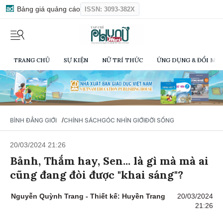
Bảng giá quảng cáo
ISSN: 3093-382X
TRANG CHỦ
SỰ KIỆN
NỮ TRÍ THỨC
ỨNG DỤNG & ĐỔI MỚI
/
BÌNH ĐẲNG GIỚI
CHÍNH SÁCH
GÓC NHÌN GIỚI
ĐỜI SỐNG
20/03/2024 21:26
Bảnh, Thắm hay, Sen... là gì mà mà ai
cũng đang đòi được "khai sáng"?
Nguyễn Quỳnh Trang - Thiết kế: Huyền Trang
20/03/2024
21:26