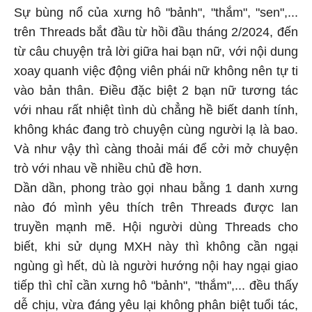
Sự bùng nổ của xưng hô "bảnh", "thắm", "sen",...
trên Threads bắt đầu từ hồi đầu tháng 2/2024, đến
từ câu chuyện trả lời giữa hai bạn nữ, với nội dung
xoay quanh việc động viên phái nữ không nên tự ti
vào bản thân. Điều đặc biệt 2 bạn nữ tương tác
với nhau rất nhiệt tình dù chẳng hề biết danh tính,
không khác đang trò chuyện cùng người lạ là bao.
Và như vậy thì càng thoải mái để cởi mở chuyện
trò với nhau về nhiều chủ đề hơn.
Dần dần, phong trào gọi nhau bằng 1 danh xưng
nào đó mình yêu thích trên Threads được lan
truyền mạnh mẽ. Hội người dùng Threads cho
biết, khi sử dụng MXH này thì không cần ngại
ngùng gì hết, dù là người hướng nội hay ngại giao
tiếp thì chỉ cần xưng hô "bảnh", "thắm",... đều thấy
dễ chịu, vừa đáng yêu lại không phân biệt tuổi tác,