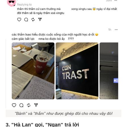
"Bảnh" và "thắm" như được ghép đôi cho nhau vậy đó!
3. "Hà Lan" gọi, "Ngạn" trả lời