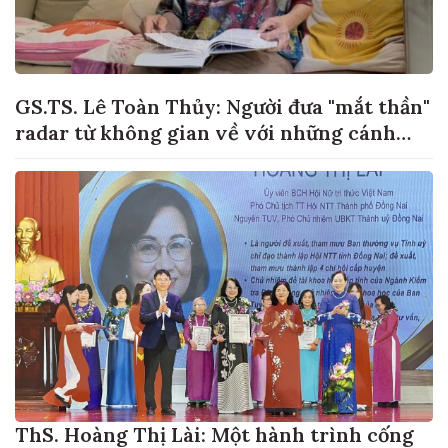
GS.TS. Lê Toàn Thủy: Người đưa "mắt thần"
radar từ không gian về với những cánh
đồng lúa Việt Nam
ThS. Hoàng Thị Lài: Một hành trình cống