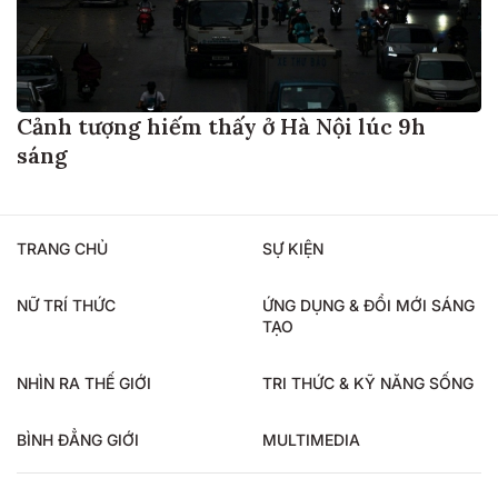
Cảnh tượng hiếm thấy ở Hà Nội lúc 9h
sáng
TRANG CHỦ
SỰ KIỆN
NỮ TRÍ THỨC
ỨNG DỤNG & ĐỔI MỚI SÁNG
TẠO
NHÌN RA THẾ GIỚI
TRI THỨC & KỸ NĂNG SỐNG
BÌNH ĐẲNG GIỚI
MULTIMEDIA