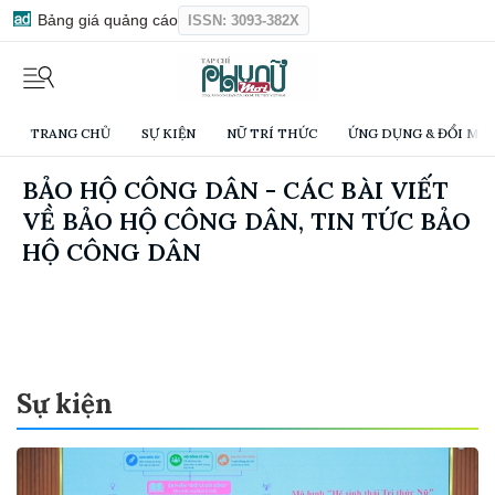
Bảng giá quảng cáo
ISSN: 3093-382X
TRANG CHỦ
SỰ KIỆN
NỮ TRÍ THỨC
ỨNG DỤNG & ĐỔI MỚI
BẢO HỘ CÔNG DÂN - CÁC BÀI VIẾT
VỀ BẢO HỘ CÔNG DÂN, TIN TỨC BẢO
HỘ CÔNG DÂN
Sự kiện