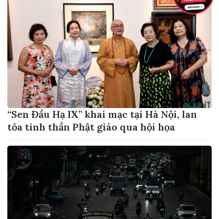
“Sen Đầu Hạ IX” khai mạc tại Hà Nội, lan
tỏa tinh thần Phật giáo qua hội họa