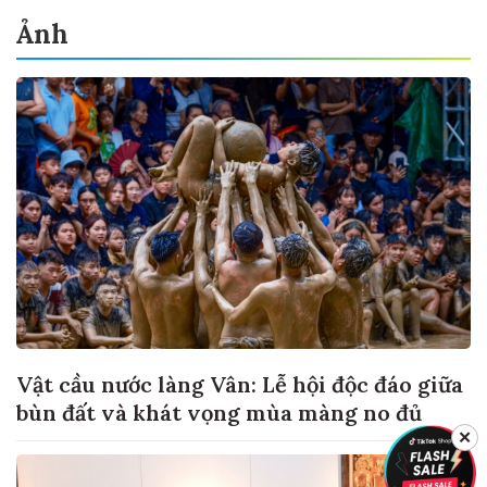
Ảnh
Vật cầu nước làng Vân: Lễ hội độc đáo giữa
bùn đất và khát vọng mùa màng no đủ
✕