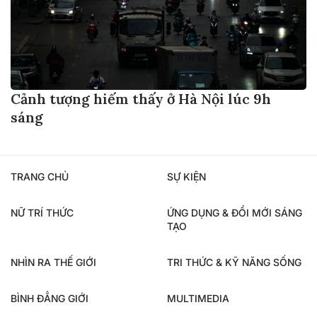
Cảnh tượng hiếm thấy ở Hà Nội lúc 9h
sáng
TRANG CHỦ
SỰ KIỆN
NỮ TRÍ THỨC
ỨNG DỤNG & ĐỔI MỚI SÁNG
TẠO
NHÌN RA THẾ GIỚI
TRI THỨC & KỸ NĂNG SỐNG
BÌNH ĐẲNG GIỚI
MULTIMEDIA