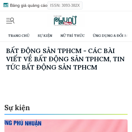
Bảng giá quảng cáo
ISSN: 3093-382X
TRANG CHỦ
SỰ KIỆN
NỮ TRÍ THỨC
ỨNG DỤNG & ĐỔI MỚI
BẤT ĐỘNG SẢN TPHCM - CÁC BÀI
VIẾT VỀ BẤT ĐỘNG SẢN TPHCM, TIN
TỨC BẤT ĐỘNG SẢN TPHCM
Sự kiện