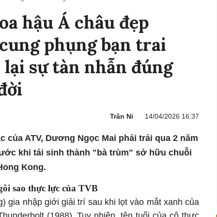
Hoa hậu Á châu đẹp
 cung phụng bạn trai
 lại sự tàn nhẫn đúng
đời
Trân Ni
14/04/2026 16:37
c của ATV, Dương Ngọc Mai phải trải qua 2 năm
rước khi tái sinh thành "bà trùm" sở hữu chuỗi
 Hong Kong.
ôi sao thực lực của TVB
ia nhập giới giải trí sau khi lọt vào mắt xanh của
hunderbolt (1988). Tuy nhiên, tên tuổi của cô thực