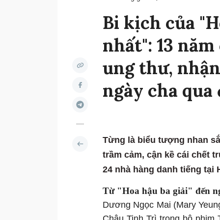
Bi kịch của "
nhất": 13 năm
ung thư, nhận
ngày cha qua 
Từng là biểu tượng nhan sắ
trầm cảm, cận kề cái chết t
24 nhà hàng danh tiếng tại
Từ "Hoa hậu ba giải" đến ng
Dương Ngọc Mai (Mary Yeung) g
Châu Tinh Trì trong bộ phim T