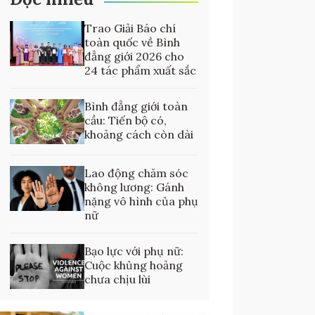
Trao Giải Báo chí
toàn quốc về Bình
đẳng giới 2026 cho
24 tác phẩm xuất sắc
Bình đẳng giới toàn
cầu: Tiến bộ có,
khoảng cách còn dài
Lao động chăm sóc
không lương: Gánh
nặng vô hình của phụ
nữ
Bạo lực với phụ nữ:
Cuộc khủng hoảng
chưa chịu lùi