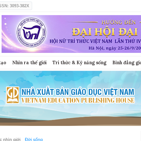
SSN: 3093-382X
tạo
Nhìn ra thế giới
Tri thức & Kỹ năng sống
Bình đẳng gi
 nhìn giới
Đời sống