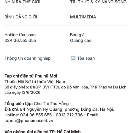
NHÌN RA THẾ GIỚI
TRI THỨC & KỸ NĂNG SỐNG
BÌNH ĐẲNG GIỚI
MULTIMEDIA
Hotline tòa soạn
Báo giá
024.36.555.655
Quảng cáo
Thông tin doanh nghiệp
Tòa soạn
Tạp chí điện tử Phụ nữ Mới
Thuộc Hội Nữ trí thức Việt Nam
Số giấy phép: 81/GP-BVHTTDL do Bộ Văn Hóa, Thể Thao và Du Lịch
cấp ngày 12/6/2026.
Tổng biên tập:
Chu Thị Thu Hằng
Địa chỉ:
94 Nguyễn Hy Quang, phường Đống Đa, Hà Nội.
Hotline: 024.36.555.655 - 0913.212.736 - Email:
tapchi@phunumoi.net.vn
Văn phòng đại diện tại TP. Hồ Chí Minh