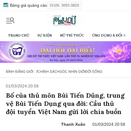
Bảng giá quảng cáo
ISSN: 3093-382X
TRANG CHỦ
SỰ KIỆN
NỮ TRÍ THỨC
ỨNG DỤNG & ĐỔI MỚI
/
BÌNH ĐẲNG GIỚI
CHÍNH SÁCH
GÓC NHÌN GIỚI
ĐỜI SỐNG
01/03/2024 20:58
Bố của thủ môn Bùi Tiến Dũng, trung
vệ Bùi Tiến Dụng qua đời: Cầu thủ
đội tuyển Việt Nam gửi lời chia buồn
Thanh Xuân
01/03/2024 20:58